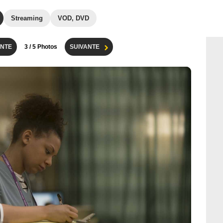
Streaming
VOD, DVD
NTE
3
/ 5 Photos
SUIVANTE