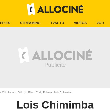
ÉRIES
STREAMING
TVACTU
VIDÉOS
VOD
is Chimimba
Still Up : Photo Craig Roberts, Lois Chimimba
Lois Chimimba