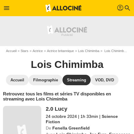
profil
menu
search
Accueil
Stars
Actrice
Actrice britannique
Lois Chimimba
Lois Chimimba : Films et séries online
Lois Chimimba
Accueil
Filmographie
Streaming
VOD, DVD
Retrouvez tous les films et séries TV disponibles en
streaming avec Lois Chimimba
2.0 Lucy
24 octobre 2024
|
1h 33min
|
Science
Fiction
De
Fenella Greenfield