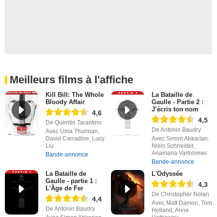
Meilleurs films à l'affiche
Kill Bill: The Whole
La Bataille de
Bloody Affair
Gaulle - Partie 2 :
J’écris ton nom
4,6
4,5
De Quentin Tarantino
De Antonin Baudry
Avec Uma Thurman,
David Carradine, Lucy
Avec Simon Abkarian,
Liu
Niels Schneider,
Anamaria Vartolomei
Bande-annonce
Bande-annonce
La Bataille de
L'Odyssée
Gaulle - partie 1 :
4,3
L'Âge de Fer
De Christopher Nolan
4,4
Avec Matt Damon, Tom
De Antonin Baudry
Holland, Anne