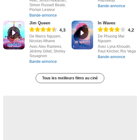
Avec Simon Abkarian,
Hathaway
Simon Russell Beale,
Bande-annonce
Florian Lesieur
Bande-annonce
Jim Queen
In Waves
4,3
4,2
De Marco Nguyen,
De Phuong Mai
Nicolas Athane
Nguyen
Avec Alex Ramires,
Avec Lyna Khoudri,
Jérémy Gillet, Shirley
Paul Kircher, Rio Vega
Souagnon
Bande-annonce
Bande-annonce
Tous les meilleurs films au ciné