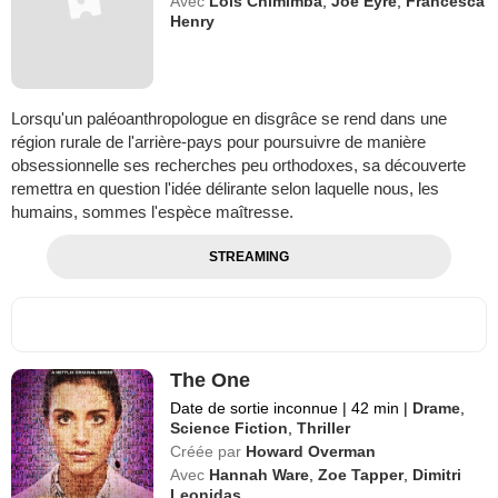
Avec
Lois Chimimba
,
Joe Eyre
,
Francesca
Henry
Lorsqu'un paléoanthropologue en disgrâce se rend dans une
région rurale de l'arrière-pays pour poursuivre de manière
obsessionnelle ses recherches peu orthodoxes, sa découverte
remettra en question l'idée délirante selon laquelle nous, les
humains, sommes l'espèce maîtresse.
STREAMING
The One
Date de sortie inconnue
|
42 min
|
Drame
,
Science Fiction
,
Thriller
Créée par
Howard Overman
Avec
Hannah Ware
,
Zoe Tapper
,
Dimitri
Leonidas