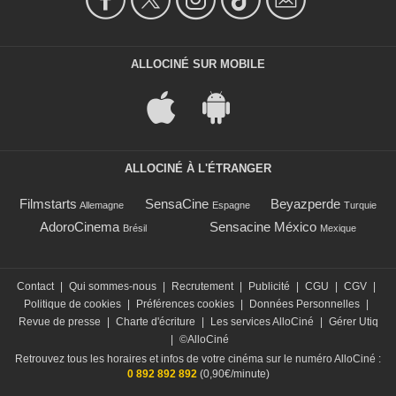
ALLOCINÉ SUR MOBILE
ALLOCINÉ À L'ÉTRANGER
Filmstarts
SensaCine
Beyazperde
Allemagne
Espagne
Turquie
AdoroCinema
Sensacine México
Brésil
Mexique
Contact
|
Qui sommes-nous
|
Recrutement
|
Publicité
|
CGU
|
CGV
|
Politique de cookies
|
Préférences cookies
|
Données Personnelles
|
Revue de presse
|
Charte d'écriture
|
Les services AlloCiné
|
Gérer Utiq
|
©AlloCiné
Retrouvez tous les horaires et infos de votre cinéma sur le numéro AlloCiné :
0 892 892 892
(0,90€/minute)