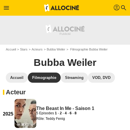
profil
menu
search
Accueil
Stars
Acteurs
Bubba Weiler
Filmographie Bubba Weiler
Bubba Weiler
Accueil
Filmographie
Streaming
VOD, DVD
Acteur
The Beast In Me - Saison 1
5 Episodes
1
-
2
-
4
-
6
-
8
2025
Rôle: Teddy Fenig