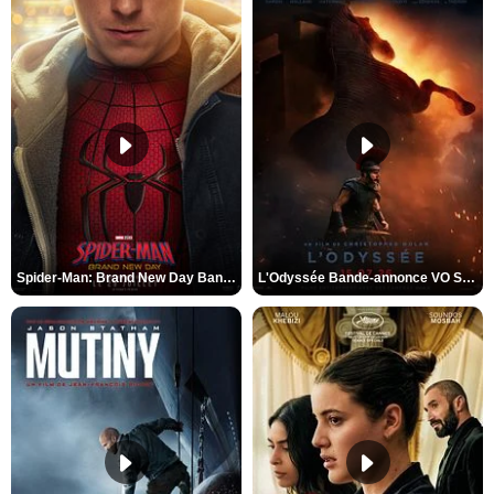
Spider-Man: Brand New Day Bande-annonce VO STFR
L'Odyssée Bande-annonce VO STFR