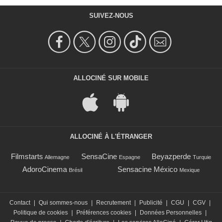
SUIVEZ-NOUS
ALLOCINÉ SUR MOBILE
ALLOCINÉ À L'ÉTRANGER
Filmstarts
SensaCine
Beyazperde
Allemagne
Espagne
Turquie
AdoroCinema
Sensacine México
Brésil
Mexique
Contact
|
Qui sommes-nous
|
Recrutement
|
Publicité
|
CGU
|
CGV
|
Politique de cookies
|
Préférences cookies
|
Données Personnelles
|