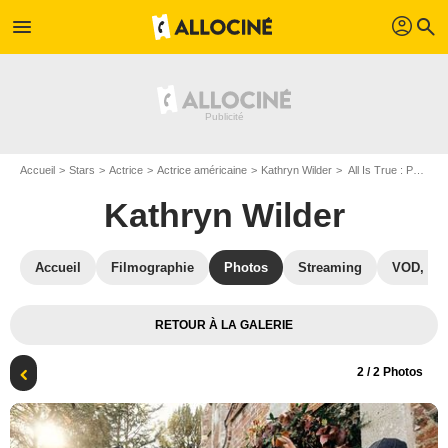
profil
menu
search
Accueil
Stars
Actrice
Actrice américaine
Kathryn Wilder
All Is True : Photo Kathryn Wilder
Kathryn Wilder
Accueil
Filmographie
Photos
Streaming
VOD, DV
RETOUR À LA GALERIE
2
/ 2 Photos