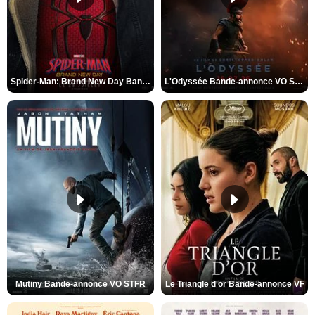
Spider-Man: Brand New Day Bande-annonce VO STFR
L'Odyssée Bande-annonce VO STFR
Mutiny Bande-annonce VO STFR
Le Triangle d'or Bande-annonce VF