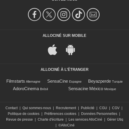
ALLOCINÉ SUR MOBILE
ALLOCINÉ À L'ÉTRANGER
Filmstarts
SensaCine
Beyazperde
Allemagne
Espagne
Turquie
AdoroCinema
Sensacine México
Brésil
Mexique
Contact
|
Qui sommes-nous
|
Recrutement
|
Publicité
|
CGU
|
CGV
|
Politique de cookies
|
Préférences cookies
|
Données Personnelles
|
Revue de presse
|
Charte d'écriture
|
Les services AlloCiné
|
Gérer Utiq
|
©AlloCiné