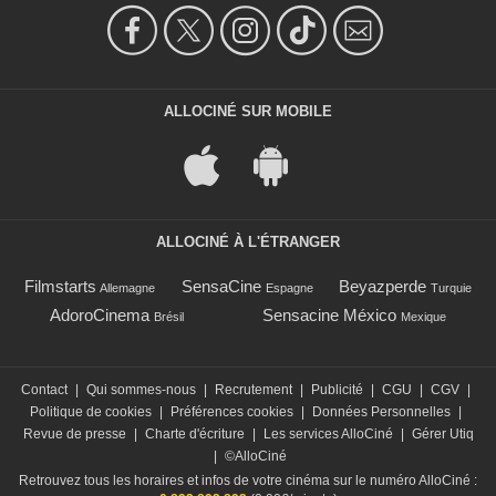
ALLOCINÉ SUR MOBILE
ALLOCINÉ À L'ÉTRANGER
Filmstarts
SensaCine
Beyazperde
Allemagne
Espagne
Turquie
AdoroCinema
Sensacine México
Brésil
Mexique
Contact
|
Qui sommes-nous
|
Recrutement
|
Publicité
|
CGU
|
CGV
|
Politique de cookies
|
Préférences cookies
|
Données Personnelles
|
Revue de presse
|
Charte d'écriture
|
Les services AlloCiné
|
Gérer Utiq
|
©AlloCiné
Retrouvez tous les horaires et infos de votre cinéma sur le numéro AlloCiné :