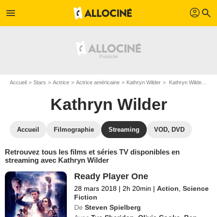
profil
menu
search
Accueil
Stars
Actrice
Actrice américaine
Kathryn Wilder
Kathryn Wilder : Films et séries online
Kathryn Wilder
Accueil
Filmographie
Streaming
VOD, DVD
Retrouvez tous les films et séries TV disponibles en
streaming avec Kathryn Wilder
Ready Player One
28 mars 2018
|
2h 20min
|
Action
,
Science
Fiction
De
Steven Spielberg