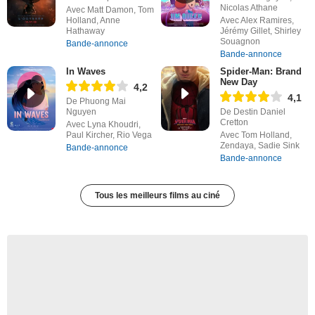
Nicolas Athane
Avec Matt Damon, Tom
Holland, Anne
Avec Alex Ramires,
Hathaway
Jérémy Gillet, Shirley
Souagnon
Bande-annonce
Bande-annonce
In Waves
Spider-Man: Brand
New Day
4,2
4,1
De Phuong Mai
Nguyen
De Destin Daniel
Cretton
Avec Lyna Khoudri,
Paul Kircher, Rio Vega
Avec Tom Holland,
Zendaya, Sadie Sink
Bande-annonce
Bande-annonce
Tous les meilleurs films au ciné