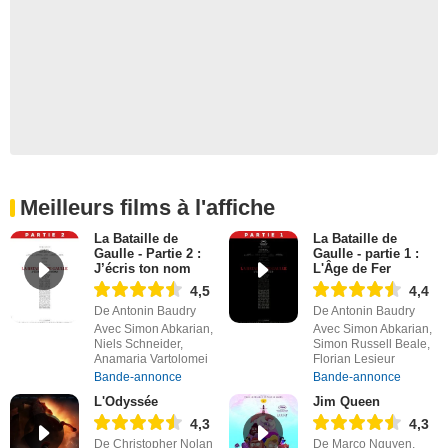
Meilleurs films à l'affiche
La Bataille de
La Bataille de
Gaulle - Partie 2 :
Gaulle - partie 1 :
J’écris ton nom
L'Âge de Fer
4,5
4,4
De Antonin Baudry
De Antonin Baudry
Avec Simon Abkarian,
Avec Simon Abkarian,
Niels Schneider,
Simon Russell Beale,
Anamaria Vartolomei
Florian Lesieur
Bande-annonce
Bande-annonce
L'Odyssée
Jim Queen
4,3
4,3
De Christopher Nolan
De Marco Nguyen,