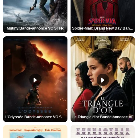
Mutiny Bande-annonce VO STFR
Spider-Man: Brand New Day Bande-annonce VO STFR
L'Odyssée Bande-annonce VO STFR
Le Triangle d'or Bande-annonce VF