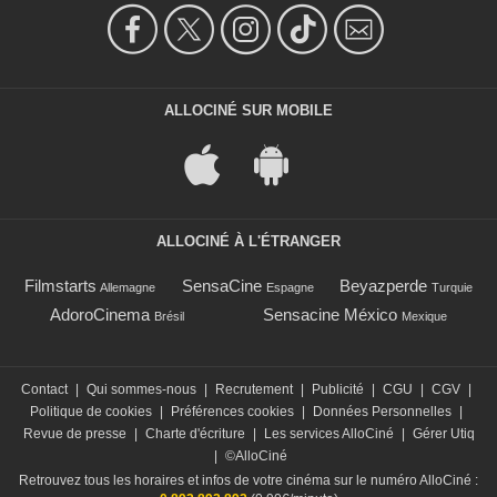
ALLOCINÉ SUR MOBILE
ALLOCINÉ À L'ÉTRANGER
Filmstarts
SensaCine
Beyazperde
Allemagne
Espagne
Turquie
AdoroCinema
Sensacine México
Brésil
Mexique
Contact
|
Qui sommes-nous
|
Recrutement
|
Publicité
|
CGU
|
CGV
|
Politique de cookies
|
Préférences cookies
|
Données Personnelles
|
Revue de presse
|
Charte d'écriture
|
Les services AlloCiné
|
Gérer Utiq
|
©AlloCiné
Retrouvez tous les horaires et infos de votre cinéma sur le numéro AlloCiné :