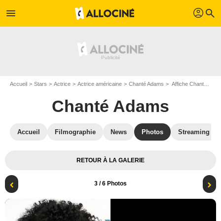
profil
menu
search
Accueil
Stars
Actrice
Actrice américaine
Chanté Adams
Affiche Chanté Adams
Chanté Adams
Accueil
Filmographie
News
Photos
Streaming
RETOUR À LA GALERIE
3
/ 6 Photos