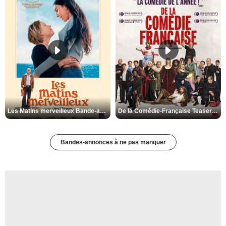
Les Matins merveilleux Bande-annonce VF
De la Comédie-Française Teaser VF
Bandes-annonces à ne pas manquer