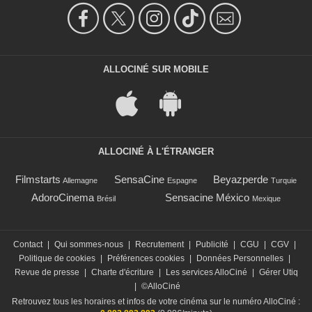
ALLOCINÉ SUR MOBILE
ALLOCINÉ À L'ÉTRANGER
Filmstarts
SensaCine
Beyazperde
Allemagne
Espagne
Turquie
AdoroCinema
Sensacine México
Brésil
Mexique
Contact
|
Qui sommes-nous
|
Recrutement
|
Publicité
|
CGU
|
CGV
|
Politique de cookies
|
Préférences cookies
|
Données Personnelles
|
Revue de presse
|
Charte d'écriture
|
Les services AlloCiné
|
Gérer Utiq
|
©AlloCiné
Retrouvez tous les horaires et infos de votre cinéma sur le numéro AlloCiné :