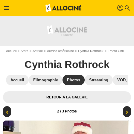
profil
menu
search
Accueil
Stars
Actrice
Actrice américaine
Cynthia Rothrock
Photo Christopher Mitchum, Cynthia Rothrock
Cynthia Rothrock
Accueil
Filmographie
Photos
Streaming
VOD, DV
RETOUR À LA GALERIE
2
/ 3 Photos