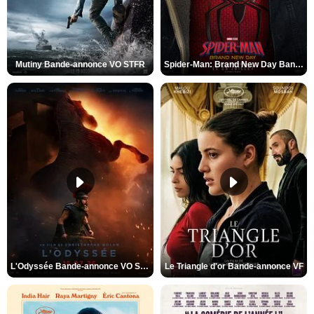
Mutiny Bande-annonce VO STFR
Spider-Man: Brand New Day Bande-annonce VO STFR
L'Odyssée Bande-annonce VO STFR
Le Triangle d'or Bande-annonce VF