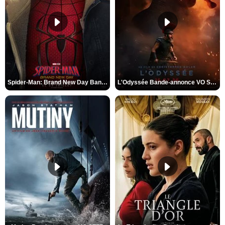
Spider-Man: Brand New Day Bande-annonce VO STFR
L'Odyssée Bande-annonce VO STFR