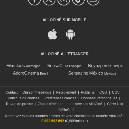
ALLOCINÉ SUR MOBILE
ALLOCINÉ À L'ÉTRANGER
Filmstarts
SensaCine
Beyazperde
Allemagne
Espagne
Turquie
AdoroCinema
Sensacine México
Brésil
Mexique
Contact
|
Qui sommes-nous
|
Recrutement
|
Publicité
|
CGU
|
CGV
|
Politique de cookies
|
Préférences cookies
|
Données Personnelles
|
Revue de presse
|
Charte d'écriture
|
Les services AlloCiné
|
Gérer Utiq
|
©AlloCiné
Retrouvez tous les horaires et infos de votre cinéma sur le numéro AlloCiné :
0 892 892 892
(0,90€/minute)