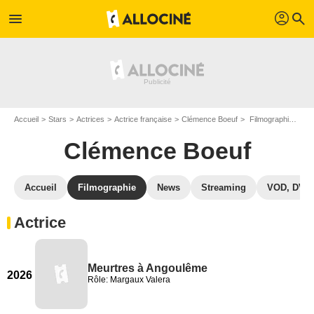
profil
menu
search
Accueil
Stars
Actrices
Actrice française
Clémence Boeuf
Filmographie Clémence Boeuf
Clémence Boeuf
Accueil
Filmographie
News
Streaming
VOD, DVD
Actrice
Meurtres à Angoulême
2026
Rôle: Margaux Valera