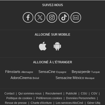
SUIVEZ-NOUS
ALLOCINÉ SUR MOBILE
ALLOCINÉ À L'ÉTRANGER
Filmstarts
SensaCine
Beyazperde
Allemagne
Espagne
Turquie
AdoroCinema
Sensacine México
Brésil
Mexique
Contact
|
Qui sommes-nous
|
Recrutement
|
Publicité
|
CGU
|
CGV
|
Politique de cookies
|
Préférences cookies
|
Données Personnelles
|
Revue de presse
|
Charte d'écriture
|
Les services AlloCiné
|
Gérer Utiq