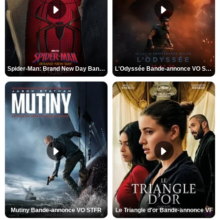
Spider-Man: Brand New Day Bande-annonce VO STFR
L'Odyssée Bande-annonce VO STFR
Mutiny Bande-annonce VO STFR
Le Triangle d'or Bande-annonce VF