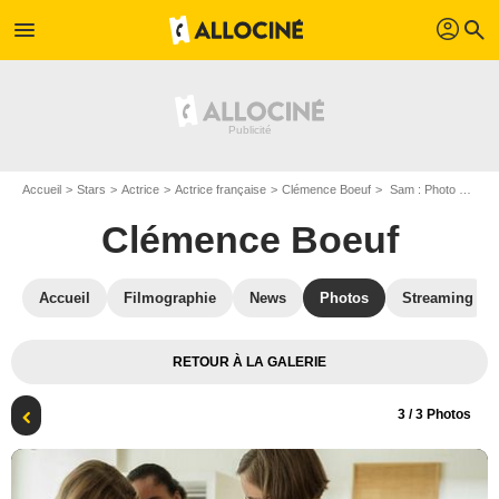
profil
menu
search
Accueil
Stars
Actrice
Actrice française
Clémence Boeuf
Sam : Photo Médina Diarra, Clémence Boeuf
Clémence Boeuf
Accueil
Filmographie
News
Photos
Streaming
RETOUR À LA GALERIE
3
/ 3 Photos