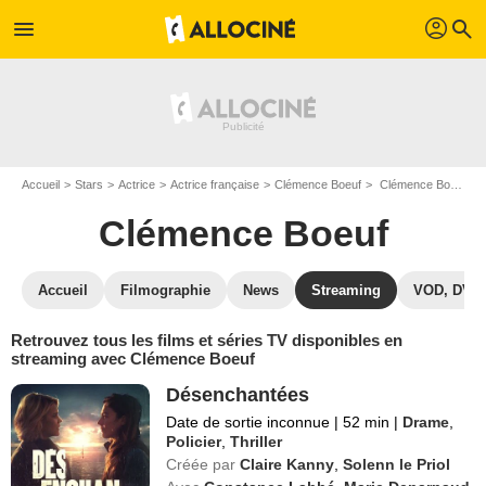
profil
menu
search
Accueil
Stars
Actrice
Actrice française
Clémence Boeuf
Clémence Boeuf : Films et séries online
Clémence Boeuf
Accueil
Filmographie
News
Streaming
VOD, DVD
Retrouvez tous les films et séries TV disponibles en
streaming avec Clémence Boeuf
Désenchantées
Date de sortie inconnue
|
52 min
|
Drame
,
Policier
,
Thriller
Créée par
Claire Kanny
,
Solenn le Priol