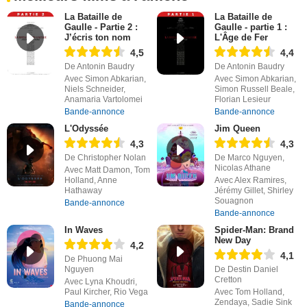
La Bataille de
La Bataille de
Gaulle - Partie 2 :
Gaulle - partie 1 :
J’écris ton nom
L'Âge de Fer
4,5
4,4
De Antonin Baudry
De Antonin Baudry
Avec Simon Abkarian,
Avec Simon Abkarian,
Niels Schneider,
Simon Russell Beale,
Anamaria Vartolomei
Florian Lesieur
Bande-annonce
Bande-annonce
L'Odyssée
Jim Queen
4,3
4,3
De Christopher Nolan
De Marco Nguyen,
Nicolas Athane
Avec Matt Damon, Tom
Holland, Anne
Avec Alex Ramires,
Hathaway
Jérémy Gillet, Shirley
Souagnon
Bande-annonce
Bande-annonce
In Waves
Spider-Man: Brand
New Day
4,2
4,1
De Phuong Mai
Nguyen
De Destin Daniel
Cretton
Avec Lyna Khoudri,
Paul Kircher, Rio Vega
Avec Tom Holland,
Zendaya, Sadie Sink
Bande-annonce