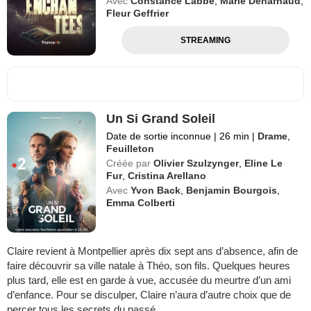
Avec
Constance Labbé
,
Marie Denarnaud
,
Fleur Geffrier
STREAMING
Un Si Grand Soleil
Date de sortie inconnue
|
26 min
|
Drame
,
Feuilleton
Créée par
Olivier Szulzynger
,
Eline Le
Fur
,
Cristina Arellano
Avec
Yvon Back
,
Benjamin Bourgois
,
Emma Colberti
Claire revient à Montpellier après dix sept ans d’absence, afin de
faire découvrir sa ville natale à Théo, son fils. Quelques heures
plus tard, elle est en garde à vue, accusée du meurtre d’un ami
d’enfance. Pour se disculper, Claire n’aura d’autre choix que de
percer tous les secrets du passé...