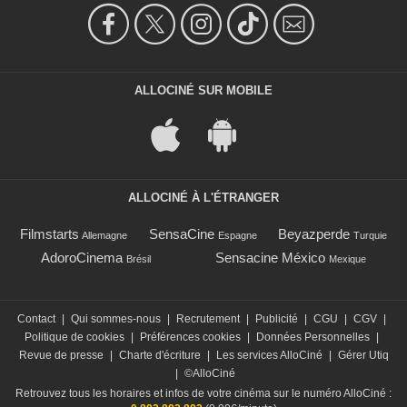
ALLOCINÉ SUR MOBILE
ALLOCINÉ À L'ÉTRANGER
Filmstarts
SensaCine
Beyazperde
Allemagne
Espagne
Turquie
AdoroCinema
Sensacine México
Brésil
Mexique
Contact
|
Qui sommes-nous
|
Recrutement
|
Publicité
|
CGU
|
CGV
|
Politique de cookies
|
Préférences cookies
|
Données Personnelles
|
Revue de presse
|
Charte d'écriture
|
Les services AlloCiné
|
Gérer Utiq
|
©AlloCiné
Retrouvez tous les horaires et infos de votre cinéma sur le numéro AlloCiné :