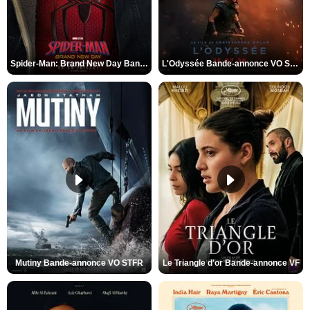
Spider-Man: Brand New Day Bande-annonce VO STFR
L'Odyssée Bande-annonce VO STFR
Mutiny Bande-annonce VO STFR
Le Triangle d'or Bande-annonce VF