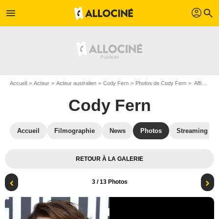
profil
menu
search
Accueil
Acteur
Acteur australien
Cody Fern
Photos de Cody Fern
Affiche Cody Fern
Cody Fern
Accueil
Filmographie
News
Photos
Streaming
RETOUR À LA GALERIE
3
/ 13 Photos