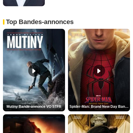
Top Bandes-annonces
Mutiny Bande-annonce VO STFR
Spider-Man: Brand New Day Bande-annonce VO STFR