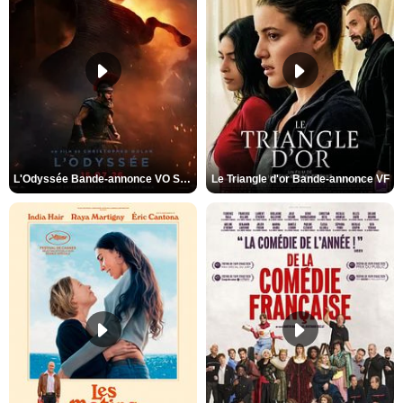
L'Odyssée Bande-annonce VO STFR
Le Triangle d'or Bande-annonce VF