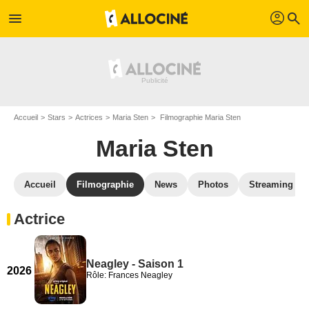
profil
menu
search
Accueil
Stars
Actrices
Maria Sten
Filmographie Maria Sten
Maria Sten
Accueil
Filmographie
News
Photos
Streaming
Actrice
Neagley - Saison 1
2026
Rôle: Frances Neagley