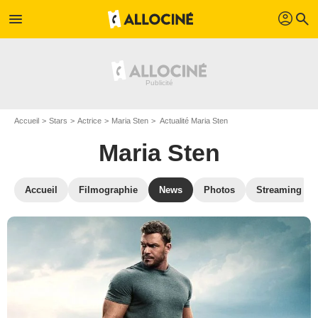
profil
menu
search
Accueil
Stars
Actrice
Maria Sten
Actualité Maria Sten
Maria Sten
Accueil
Filmographie
News
Photos
Streaming