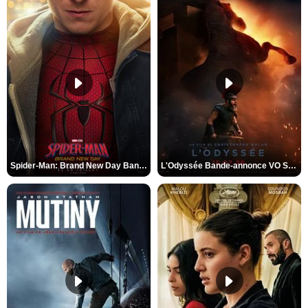
Spider-Man: Brand New Day Bande-annonce VO STFR
L'Odyssée Bande-annonce VO STFR