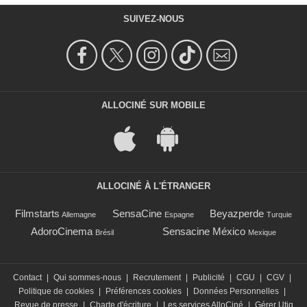
SUIVEZ-NOUS
ALLOCINÉ SUR MOBILE
ALLOCINÉ À L'ÉTRANGER
Filmstarts
SensaCine
Beyazperde
Allemagne
Espagne
Turquie
AdoroCinema
Sensacine México
Brésil
Mexique
Contact
|
Qui sommes-nous
|
Recrutement
|
Publicité
|
CGU
|
CGV
|
Politique de cookies
|
Préférences cookies
|
Données Personnelles
|
Revue de presse
|
Charte d'écriture
|
Les services AlloCiné
|
Gérer Utiq