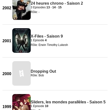
24 heures chrono - Saison 2
3 Episodes
13
-
14
-
15
2002
Rôle: -
X-Files - Saison 9
1 Episode
4
2001
Rôle: Erwin Timothy Lukesh
Dropping Out
2000
Rôle: Bob
Sliders, les mondes parallèles - Saison 5
1 Episode
10
1999