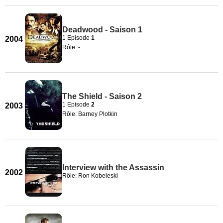
Deadwood - Saison 1
1 Episode
1
2004
Rôle: -
The Shield - Saison 2
1 Episode
2
2003
Rôle: Barney Plotkin
Interview with the Assassin
2002
Rôle: Ron Kobeleski