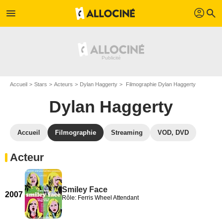
profil
menu
search
Accueil
Stars
Acteurs
Dylan Haggerty
Filmographie Dylan Haggerty
Dylan Haggerty
Accueil
Filmographie
Streaming
VOD, DVD
Acteur
Smiley Face
2007
Rôle: Ferris Wheel Attendant