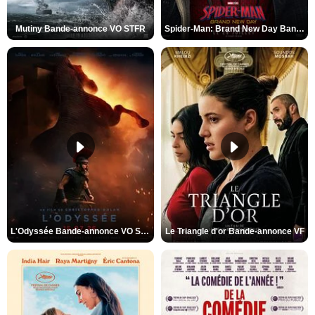
Mutiny Bande-annonce VO STFR
Spider-Man: Brand New Day Bande-annonce VO STFR
L'Odyssée Bande-annonce VO STFR
Le Triangle d'or Bande-annonce VF