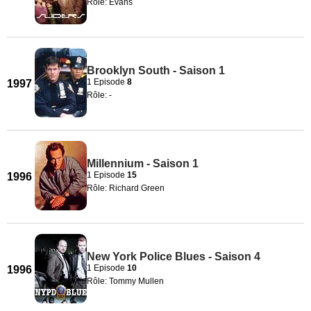
Rôle: Evans
Brooklyn South - Saison 1
1 Episode
8
1997
Rôle: -
Millennium - Saison 1
1 Episode
15
1996
Rôle: Richard Green
New York Police Blues - Saison 4
1 Episode
10
1996
Rôle: Tommy Mullen