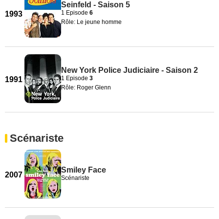
Seinfeld - Saison 5
1 Episode
6
1993
Rôle: Le jeune homme
New York Police Judiciaire - Saison 2
1 Episode
3
1991
Rôle: Roger Glenn
Scénariste
Smiley Face
2007
Scénariste