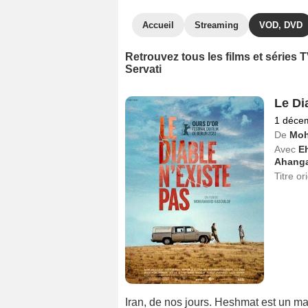
Accueil
Streaming
VOD, DVD
Retrouvez tous les films et séries
Servati
Le Di
1 déce
De
Moh
Avec
E
Ahang
Titre or
Iran, de nos jours. Heshmat est un mar