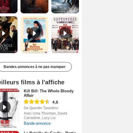
Le Triangle d'or Bande-annonce VF
Les Matins merveilleux Bande-annonce VF
De la Comédie-Française Teaser VF
Bandes-annonces à ne pas manquer
illeurs films à l'affiche
Kill Bill: The Whole Bloody
Affair
4,6
De Quentin Tarantino
Avec Uma Thurman, David
Carradine, Lucy Liu
Bande-annonce