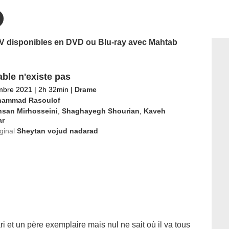
 TV disponibles en DVD ou Blu-ray avec Mahtab
able n'existe pas
mbre 2021
|
2h 32min
|
Drame
ammad Rasoulof
hsan Mirhosseini
,
Shaghayegh Shourian
,
Kaveh
ar
iginal
Sheytan vojud nadarad
i et un père exemplaire mais nul ne sait où il va tous