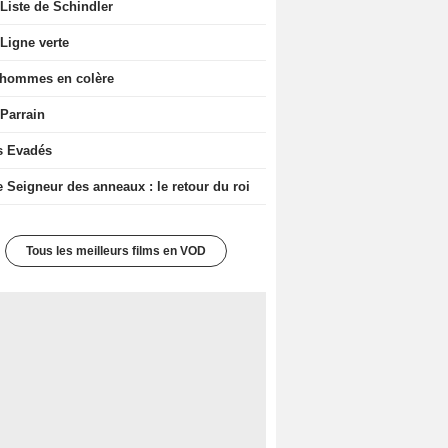
Liste de Schindler
Ligne verte
 hommes en colère
 Parrain
s Evadés
e Seigneur des anneaux : le retour du roi
Tous les meilleurs films en VOD