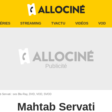
ÉRIES
STREAMING
TVACTU
VIDÉOS
VOD
 Servati : ses Blu-Ray, DVD, VOD, SVOD
Mahtab Servati