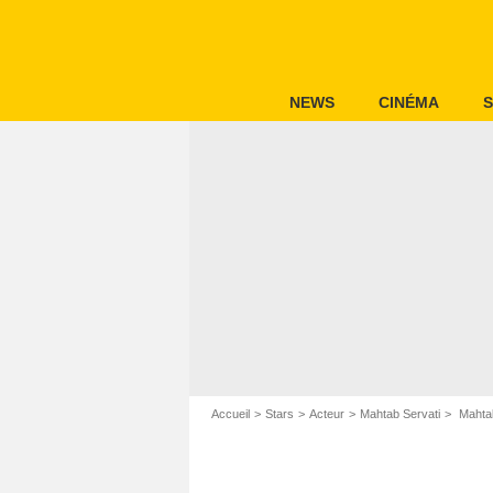
NEWS
CINÉMA
S
Accueil
Stars
Acteur
Mahtab Servati
Mahtab