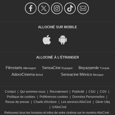
ALLOCINÉ SUR MOBILE
ALLOCINÉ À L'ÉTRANGER
Filmstarts
SensaCine
Beyazperde
Allemagne
Espagne
Turquie
AdoroCinema
Sensacine México
Brésil
Mexique
Contact
|
Qui sommes-nous
|
Recrutement
|
Publicité
|
CGU
|
CGV
|
Politique de cookies
|
Préférences cookies
|
Données Personnelles
|
Revue de presse
|
Charte d'écriture
|
Les services AlloCiné
|
Gérer Utiq
|
©AlloCiné
Retrouvez tous les horaires et infos de votre cinéma sur le numéro AlloCiné :