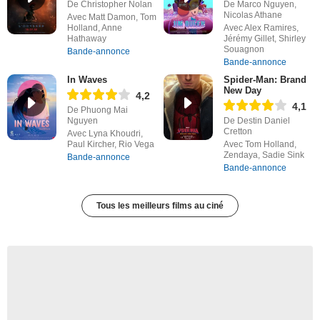
De Christopher Nolan
De Marco Nguyen,
Nicolas Athane
Avec Matt Damon, Tom
Holland, Anne
Avec Alex Ramires,
Hathaway
Jérémy Gillet, Shirley
Souagnon
Bande-annonce
Bande-annonce
In Waves
Spider-Man: Brand
New Day
4,2
4,1
De Phuong Mai
Nguyen
De Destin Daniel
Cretton
Avec Lyna Khoudri,
Paul Kircher, Rio Vega
Avec Tom Holland,
Zendaya, Sadie Sink
Bande-annonce
Bande-annonce
Tous les meilleurs films au ciné