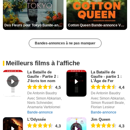
Des Fleurs pour Tokyo Bande-annonce VO STFR
Cotton Queen Bande-annonce VO STFR
Bandes-annonces à ne pas manquer
Meilleurs films à l'affiche
La Bataille de
La Bataille de
Gaulle - Partie 2 :
Gaulle - partie 1 :
J’écris ton nom
L'Âge de Fer
4,5
4,4
De Antonin Baudry
De Antonin Baudry
Avec Simon Abkarian,
Avec Simon Abkarian,
Niels Schneider,
Simon Russell Beale,
Anamaria Vartolomei
Florian Lesieur
Bande-annonce
Bande-annonce
L'Odyssée
Jim Queen
4,3
4,3