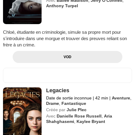
Avec
Bailee Madison
,
Jerry O'Connell
,
Anthony Turpel
Chloé, étudiante en criminologie, simule sa propre mort pour
s'introduire dans une morgue et trouver des preuves reliant son
frère à un crime.
VOD
Legacies
Date de sortie inconnue
|
42 min
|
Aventure
,
Drame
,
Fantastique
Créée par
Julie Plec
Avec
Danielle Rose Russell
,
Aria
Shahghasemi
,
Kaylee Bryant