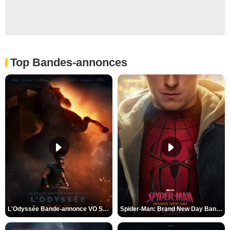
Top Bandes-annonces
L'Odyssée Bande-annonce VO STFR
Spider-Man: Brand New Day Bande-annonce VO STFR