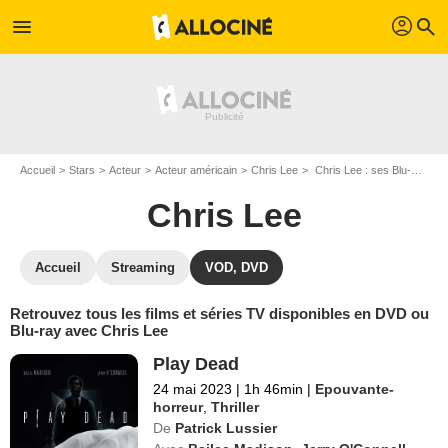
profil
menu
search
Accueil
Stars
Acteur
Acteur américain
Chris Lee
Chris Lee : ses Blu-Ray, DVD, VOD, SVOD
Chris Lee
Accueil
Streaming
VOD, DVD
Retrouvez tous les films et séries TV disponibles en DVD ou
Blu-ray avec Chris Lee
Play Dead
24 mai 2023
|
1h 46min
|
Epouvante-
horreur
,
Thriller
De
Patrick Lussier