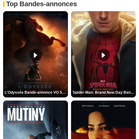
Top Bandes-annonces
L'Odyssée Bande-annonce VO STFR
Spider-Man: Brand New Day Bande-annonce VO STFR