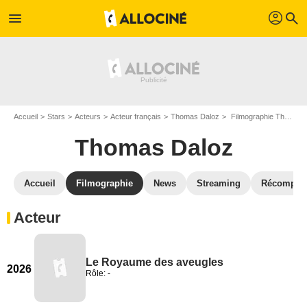
profil
menu
search
Accueil
Stars
Acteurs
Acteur français
Thomas Daloz
Filmographie Thomas Daloz
Thomas Daloz
Accueil
Filmographie
News
Streaming
Récompen
Acteur
Le Royaume des aveugles
2026
Rôle: -