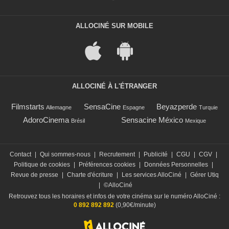
ALLOCINÉ SUR MOBILE
ALLOCINÉ À L'ÉTRANGER
Filmstarts
SensaCine
Beyazperde
Allemagne
Espagne
Turquie
AdoroCinema
Sensacine México
Brésil
Mexique
Contact
|
Qui sommes-nous
|
Recrutement
|
Publicité
|
CGU
|
CGV
|
Politique de cookies
|
Préférences cookies
|
Données Personnelles
|
Revue de presse
|
Charte d'écriture
|
Les services AlloCiné
|
Gérer Utiq
|
©AlloCiné
Retrouvez tous les horaires et infos de votre cinéma sur le numéro AlloCiné :
0 892 892 892
(0,90€/minute)