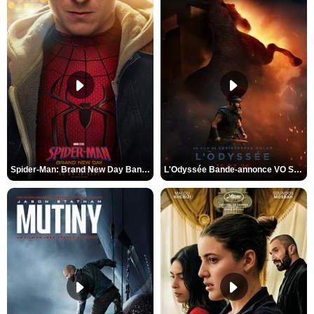
Spider-Man: Brand New Day Bande-annonce VO STFR
L'Odyssée Bande-annonce VO STFR