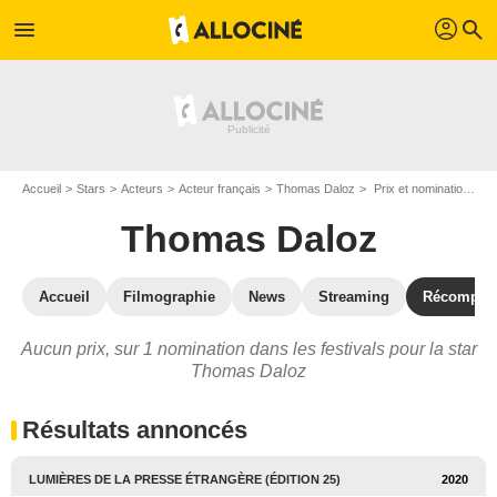
profil
menu
search
Accueil
Stars
Acteurs
Acteur français
Thomas Daloz
Prix et nominations de Thomas Daloz
Thomas Daloz
Accueil
Filmographie
News
Streaming
Récompen
Aucun prix, sur 1 nomination dans les festivals pour la star
Thomas Daloz
Résultats annoncés
LUMIÈRES DE LA PRESSE ÉTRANGÈRE (ÉDITION 25)
2020