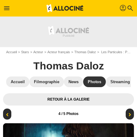
profil
menu
search
Accueil
Stars
Acteur
Acteur français
Thomas Daloz
Les Particules : Photo Thomas Daloz
Thomas Daloz
Accueil
Filmographie
News
Photos
Streaming
RETOUR À LA GALERIE
4
/ 5 Photos