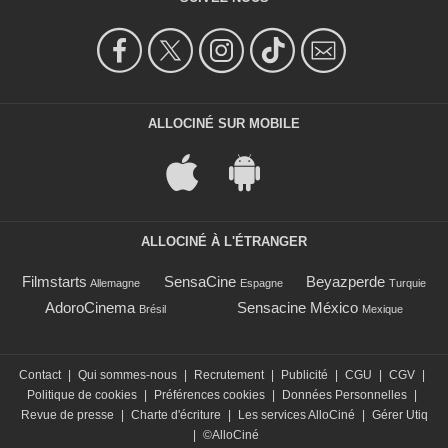
ALLOCINÉ SUR MOBILE
ALLOCINÉ À L'ÉTRANGER
Filmstarts
SensaCine
Beyazperde
Allemagne
Espagne
Turquie
AdoroCinema
Sensacine México
Brésil
Mexique
Contact
|
Qui sommes-nous
|
Recrutement
|
Publicité
|
CGU
|
CGV
|
Politique de cookies
|
Préférences cookies
|
Données Personnelles
|
Revue de presse
|
Charte d'écriture
|
Les services AlloCiné
|
Gérer Utiq
|
©AlloCiné