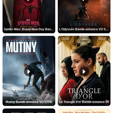
Spider-Man: Brand New Day Bande-annonce VO STFR
L'Odyssée Bande-annonce VO STFR
Mutiny Bande-annonce VO STFR
Le Triangle d'or Bande-annonce VF