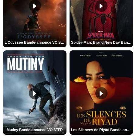
L'Odyssée Bande-annonce VO STFR
Spider-Man: Brand New Day Bande-annonce VO STFR
Mutiny Bande-annonce VO STFR
Les Silences de Riyad Bande-annonce VO STFR