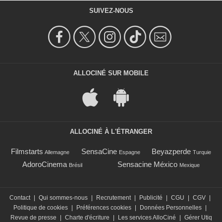
SUIVEZ-NOUS
ALLOCINÉ SUR MOBILE
ALLOCINÉ À L'ÉTRANGER
Filmstarts
SensaCine
Beyazperde
Allemagne
Espagne
Turquie
AdoroCinema
Sensacine México
Brésil
Mexique
Contact
|
Qui sommes-nous
|
Recrutement
|
Publicité
|
CGU
|
CGV
|
Politique de cookies
|
Préférences cookies
|
Données Personnelles
|
Revue de presse
|
Charte d'écriture
|
Les services AlloCiné
|
Gérer Utiq