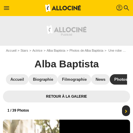
profil
menu
search
Accueil
Stars
Actrice
Alba Baptista
Photos de Alba Baptista
Une robe pour Mrs. Harris : Photo Alba Baptista
Alba Baptista
Accueil
Biographie
Filmographie
News
Photos
RETOUR À LA GALERIE
1
/ 39 Photos