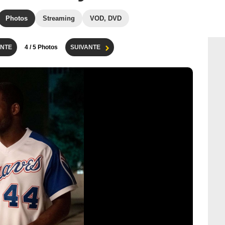
Photos
Streaming
VOD, DVD
NTE
4
/ 5 Photos
SUIVANTE