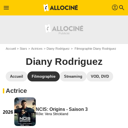
profil
menu
search
Accueil
Stars
Actrices
Diany Rodriguez
Filmographie Diany Rodriguez
Diany Rodriguez
Accueil
Filmographie
Streaming
VOD, DVD
Actrice
NCIS: Origins - Saison 3
2026
Rôle: Vera Strickland