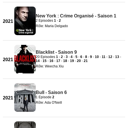
New York : Crime Organisé - Saison 1
2 Episodes
1
-
2
2021
Rôle: Maria Delgado
Blacklist - Saison 9
20 Episodes
1
-
2
-
3
-
4
-
5
-
6
-
8
-
9
-
10
-
11
-
12
-
13
-
2021
14
-
15
-
16
-
17
-
18
-
19
-
20
-
21
Rôle: Weecha Xiu
Bull - Saison 6
1 Episode
2
2021
Rôle: Ada O'Neill