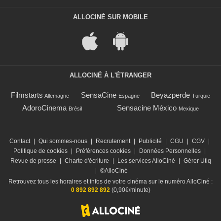
ALLOCINÉ SUR MOBILE
ALLOCINÉ À L'ÉTRANGER
Filmstarts
SensaCine
Beyazperde
Allemagne
Espagne
Turquie
AdoroCinema
Sensacine México
Brésil
Mexique
Contact
|
Qui sommes-nous
|
Recrutement
|
Publicité
|
CGU
|
CGV
|
Politique de cookies
|
Préférences cookies
|
Données Personnelles
|
Revue de presse
|
Charte d'écriture
|
Les services AlloCiné
|
Gérer Utiq
|
©AlloCiné
Retrouvez tous les horaires et infos de votre cinéma sur le numéro AlloCiné :
0 892 892 892
(0,90€/minute)