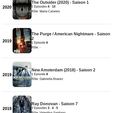
The Outsider (2020) - Saison 1
2 Episodes
4
-
10
2020
Rôle: Maria Caneles
The Purge / American Nightmare - Saison
2
2019
1 Episode
6
Rôle: -
New Amsterdam (2018) - Saison 2
1 Episode
8
2019
Rôle: Gabriella Alvarez
Ray Donovan - Saison 7
3 Episodes
3
-
4
-
5
2019
Rôle: Valentina Santiago