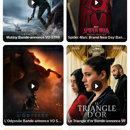
Mutiny Bande-annonce VO STFR
Spider-Man: Brand New Day Bande-annonce VO STFR
L'Odyssée Bande-annonce VO STFR
Le Triangle d'or Bande-annonce VF