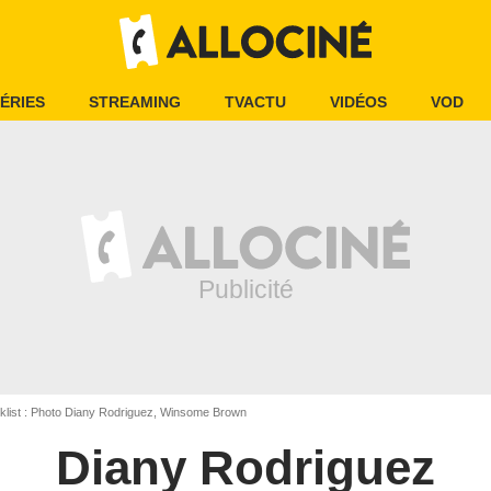
ÉRIES
STREAMING
TVACTU
VIDÉOS
VOD
klist : Photo Diany Rodriguez, Winsome Brown
Diany Rodriguez