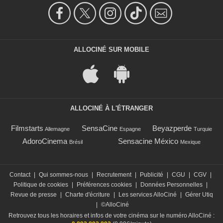
ALLOCINÉ SUR MOBILE
ALLOCINÉ À L'ÉTRANGER
Filmstarts
SensaCine
Beyazperde
Allemagne
Espagne
Turquie
AdoroCinema
Sensacine México
Brésil
Mexique
Contact
|
Qui sommes-nous
|
Recrutement
|
Publicité
|
CGU
|
CGV
|
Politique de cookies
|
Préférences cookies
|
Données Personnelles
|
Revue de presse
|
Charte d'écriture
|
Les services AlloCiné
|
Gérer Utiq
|
©AlloCiné
Retrouvez tous les horaires et infos de votre cinéma sur le numéro AlloCiné :