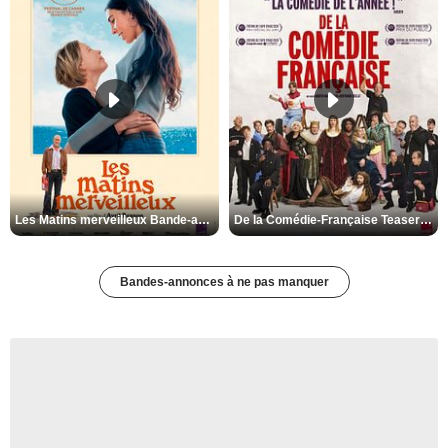
Les Matins merveilleux Bande-annonce VF
De la Comédie-Française Teaser VF
Bandes-annonces à ne pas manquer