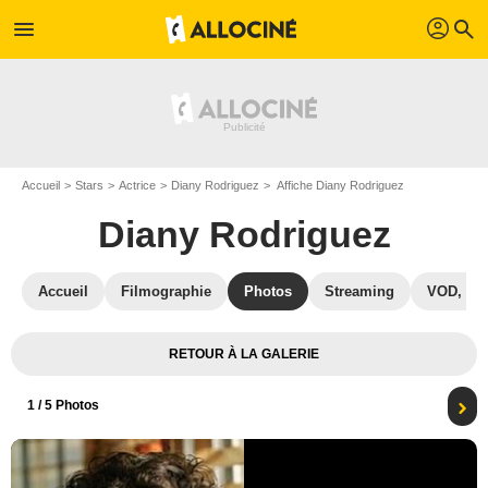
profil
menu
search
Accueil
Stars
Actrice
Diany Rodriguez
Affiche Diany Rodriguez
Diany Rodriguez
Accueil
Filmographie
Photos
Streaming
VOD, DV
RETOUR À LA GALERIE
1
/ 5 Photos