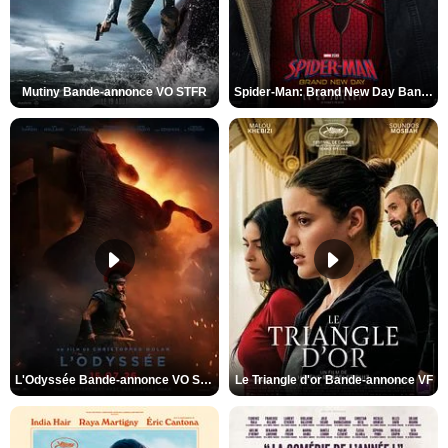
Mutiny Bande-annonce VO STFR
Spider-Man: Brand New Day Bande-annonce VO STFR
L'Odyssée Bande-annonce VO STFR
Le Triangle d'or Bande-annonce VF