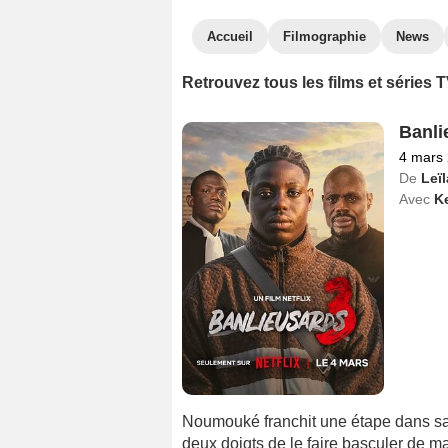
Accueil
Filmographie
News
Retrouvez tous les films et séries
Banli
4 mars
De
Leïl
Avec
K
Noumouké franchit une étape dans sa c
deux doigts de le faire basculer de m