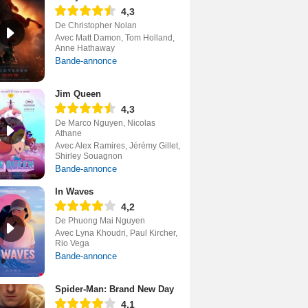
4,3
De Christopher Nolan
Avec Matt Damon, Tom Holland,
Anne Hathaway
Bande-annonce
Jim Queen
4,3
De Marco Nguyen, Nicolas
Athane
Avec Alex Ramires, Jérémy Gillet,
Shirley Souagnon
Bande-annonce
In Waves
4,2
De Phuong Mai Nguyen
Avec Lyna Khoudri, Paul Kircher,
Rio Vega
Bande-annonce
Spider-Man: Brand New Day
4,1