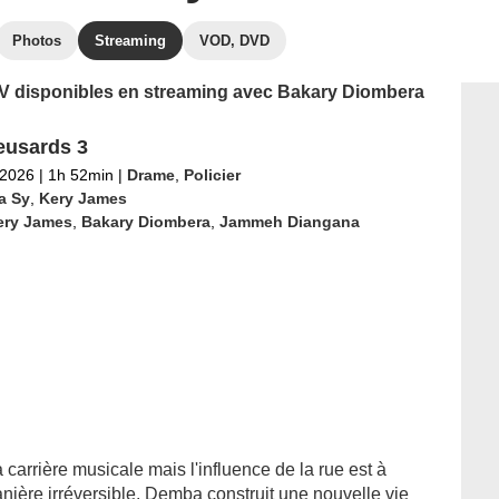
Photos
Streaming
VOD, DVD
 TV disponibles en streaming avec Bakary Diombera
eusards 3
 2026
|
1h 52min
|
Drame
,
Policier
a Sy
,
Kery James
ery James
,
Bakary Diombera
,
Jammeh Diangana
arrière musicale mais l'influence de la rue est à
anière irréversible. Demba construit une nouvelle vie