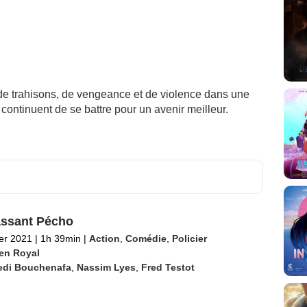
t de trahisons, de vengeance et de violence dans une
 continuent de se battre pour un avenir meilleur.
ssant Pécho
ier 2021
|
1h 39min
|
Action
,
Comédie
,
Policier
ien Royal
edi Bouchenafa
,
Nassim Lyes
,
Fred Testot