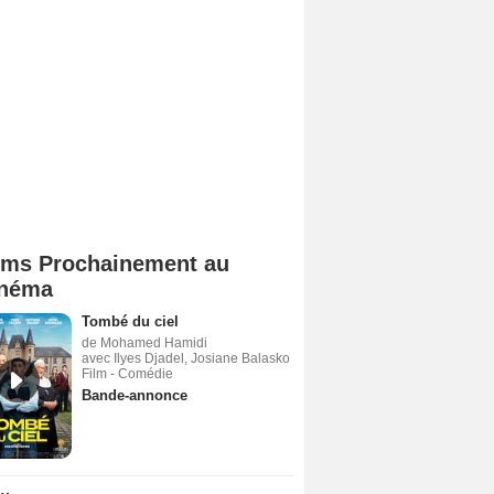
lms Prochainement au
néma
Tombé du ciel
de Mohamed Hamidi
avec Ilyes Djadel, Josiane Balasko
Film - Comédie
Bande-annonce