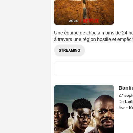
Une équipe de choc a moins de 24 he
à travers une région hostile et empêch
STREAMING
Banli
27 sep
De
Leïl
Avec
K