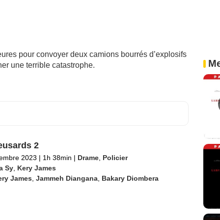
ures pour convoyer deux camions bourrés d’explosifs
Me
er une terrible catastrophe.
eusards 2
tembre 2023
|
1h 38min
|
Drame
,
Policier
a Sy
,
Kery James
ery James
,
Jammeh Diangana
,
Bakary Diombera