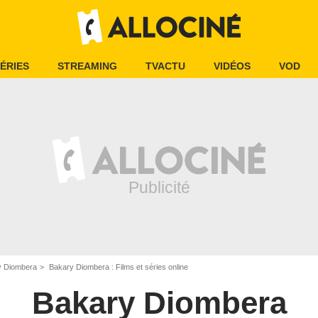
ÉRIES
STREAMING
TVACTU
VIDÉOS
VOD
y Diombera
Bakary Diombera : Films et séries online
Bakary Diombera