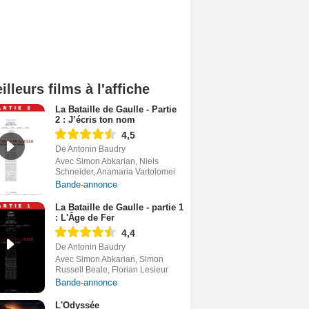
illeurs films à l'affiche
La Bataille de Gaulle - Partie
2 : J’écris ton nom
4,5
De Antonin Baudry
Avec Simon Abkarian, Niels
Schneider, Anamaria Vartolomei
Bande-annonce
La Bataille de Gaulle - partie 1
: L'Âge de Fer
4,4
De Antonin Baudry
Avec Simon Abkarian, Simon
Russell Beale, Florian Lesieur
Bande-annonce
L'Odyssée