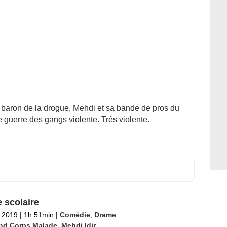
 baron de la drogue, Mehdi et sa bande de pros du
 guerre des gangs violente. Très violente.
e scolaire
 2019
|
1h 51min
|
Comédie
,
Drame
nd Corps Malade
,
Mehdi Idir