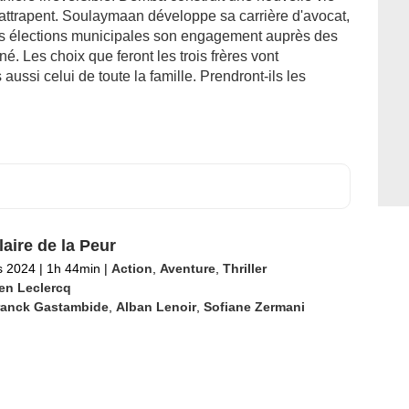
attrapent. Soulaymaan développe sa carrière d'avocat,
es élections municipales son engagement auprès des
é. Les choix que feront les trois frères vont
aussi celui de toute la famille. Prendront-ils les
laire de la Peur
s 2024
|
1h 44min
|
Action
,
Aventure
,
Thriller
ien Leclercq
ranck Gastambide
,
Alban Lenoir
,
Sofiane Zermani