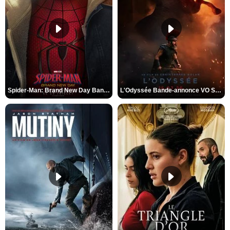
Spider-Man: Brand New Day Bande-annonce VO STFR
L'Odyssée Bande-annonce VO STFR