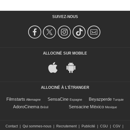
SUIVEZ-NOUS
ALLOCINÉ SUR MOBILE
ALLOCINÉ À L'ÉTRANGER
Filmstarts
SensaCine
Beyazperde
Allemagne
Espagne
Turquie
AdoroCinema
Sensacine México
Brésil
Mexique
Contact
|
Qui sommes-nous
|
Recrutement
|
Publicité
|
CGU
|
CGV
|