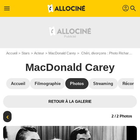
profil
menu
search
Accueil
Stars
Acteur
MacDonald Carey
Chéri, divorçons : Photo Richard Sale, Marilyn Monroe, Claudette Colbert, MacDonald Carey, Zachary Scott
MacDonald Carey
Accueil
Filmographie
Photos
Streaming
Récompe
RETOUR À LA GALERIE
2
/ 2 Photos