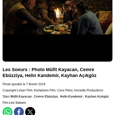
Les Soeurs : Photo Müfit Kayacan, Cemre
Ebüzziya, Helin Kandemir, Kayhan Açıkgöz
Photo ajoutée le 7 février 2019
Copyright Liman Film, Komplizen Film, Circe Films, Horsefly Productions
Stars
Müfit Kayacan
,
Cemre Ebüzziya
,
Helin Kandemir
,
Kayhan Açıkgöz
Film
Les Soeurs