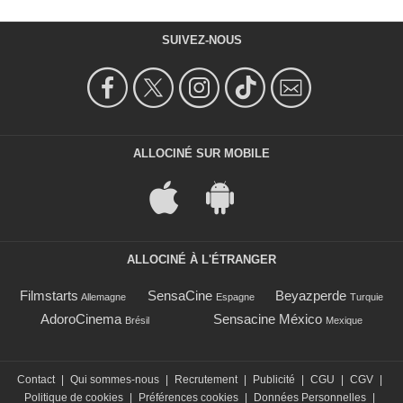
SUIVEZ-NOUS
ALLOCINÉ SUR MOBILE
ALLOCINÉ À L'ÉTRANGER
Filmstarts
SensaCine
Beyazperde
Allemagne
Espagne
Turquie
AdoroCinema
Sensacine México
Brésil
Mexique
Contact
|
Qui sommes-nous
|
Recrutement
|
Publicité
|
CGU
|
CGV
|
Politique de cookies
|
Préférences cookies
|
Données Personnelles
|