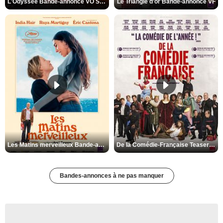
L'Odyssée Bande-annonce VO STFR
Le Triangle d'or Bande-annonce VF
Les Matins merveilleux Bande-annonce VF
De la Comédie-Française Teaser VF
Bandes-annonces à ne pas manquer