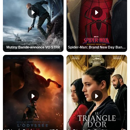
Mutiny Bande-annonce VO STFR
Spider-Man: Brand New Day Bande-annonce VO STFR