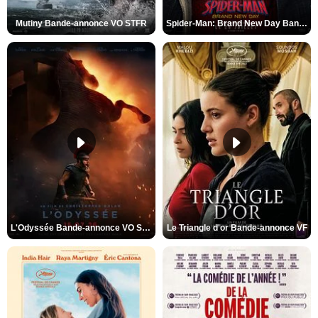
Mutiny Bande-annonce VO STFR
Spider-Man: Brand New Day Bande-annonce VO STFR
L'Odyssée Bande-annonce VO STFR
Le Triangle d'or Bande-annonce VF