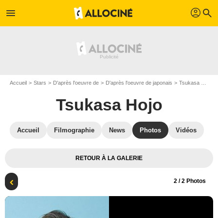
profil
menu
search
Accueil
Stars
D'après l'oeuvre de
D'après l'oeuvre de japonais
Tsukasa Hojo
Tsukasa Hojo
Accueil
Filmographie
News
Photos
Vidéos
RETOUR À LA GALERIE
2
/ 2 Photos