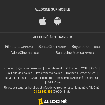
ALLOCINÉ SUR MOBILE
ALLOCINÉ À L'ÉTRANGER
Filmstarts
SensaCine
Beyazperde
Allemagne
Espagne
Turquie
AdoroCinema
Sensacine México
Brésil
Mexique
Contact
|
Qui sommes-nous
|
Recrutement
|
Publicité
|
CGU
|
CGV
|
Politique de cookies
|
Préférences cookies
|
Données Personnelles
|
Revue de presse
|
Charte d'écriture
|
Les services AlloCiné
|
Gérer Utiq
|
©AlloCiné
Retrouvez tous les horaires et infos de votre cinéma sur le numéro AlloCiné :
0 892 892 892
(0,90€/minute)