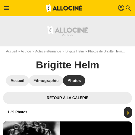
profil
menu
search
Accueil
Actrice
Actrice allemande
Brigitte Helm
Photos de Brigitte Helm
L'Atl
Brigitte Helm
Accueil
Filmographie
Photos
RETOUR À LA GALERIE
1
/ 9 Photos