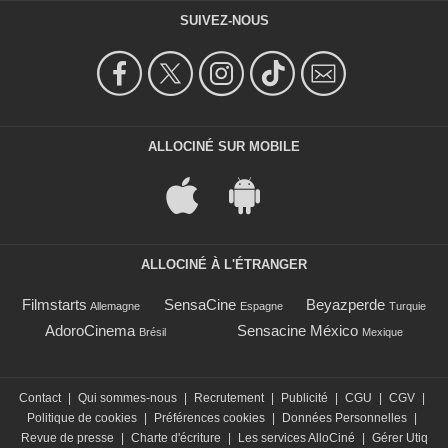
SUIVEZ-NOUS
ALLOCINÉ SUR MOBILE
ALLOCINÉ À L'ÉTRANGER
Filmstarts
SensaCine
Beyazperde
Allemagne
Espagne
Turquie
AdoroCinema
Sensacine México
Brésil
Mexique
Contact
|
Qui sommes-nous
|
Recrutement
|
Publicité
|
CGU
|
CGV
|
Politique de cookies
|
Préférences cookies
|
Données Personnelles
|
Revue de presse
|
Charte d'écriture
|
Les services AlloCiné
|
Gérer Utiq