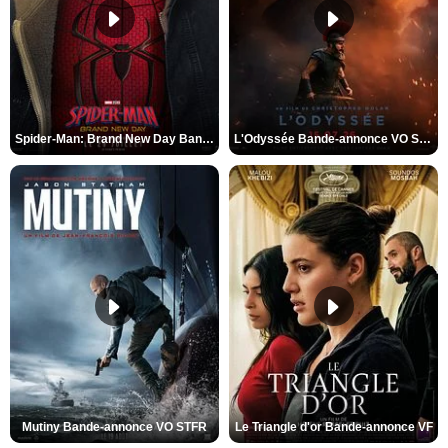
Spider-Man: Brand New Day Bande-annonce VO STFR
L'Odyssée Bande-annonce VO STFR
Mutiny Bande-annonce VO STFR
Le Triangle d'or Bande-annonce VF