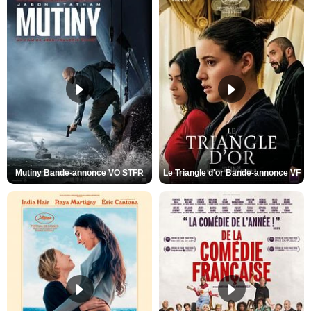
Mutiny Bande-annonce VO STFR
Le Triangle d'or Bande-annonce VF