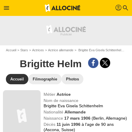
profil
menu
search
Accueil
Stars
Actrices
Actrice allemande
Brigitte Eva Gisela Schittenhelm dit Brigitte Helm
Brigitte Helm
Accueil
Filmographie
Photos
Métier
Actrice
Nom de naissance
Brigitte Eva Gisela Schittenhelm
Nationalité
Allemande
Naissance
17 mars 1906
(Berlin, Allemagne)
Décès
11 juin 1996
à l'age de 90 ans
(Ascona, Suisse)