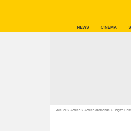
NEWS
CINÉMA
S
Accueil
Actrice
Actrice allemande
Brigitte Hel