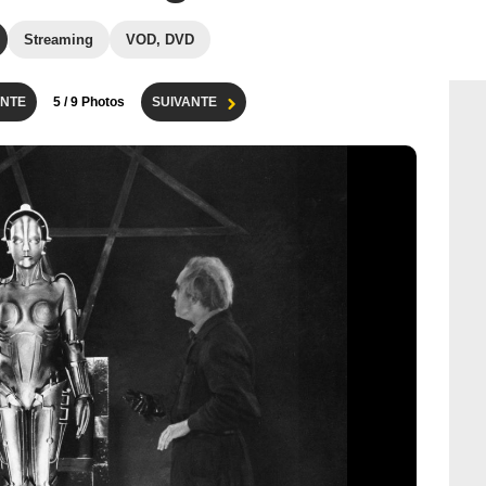
Streaming
VOD, DVD
NTE
5
/ 9 Photos
SUIVANTE