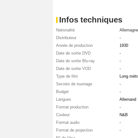
Infos techniques
Nationalité
Allemagn
Distributeur
-
Année de production
1930
Date de sortie DVD
-
Date de sortie Blu-ray
-
Date de sortie VOD
-
Type de film
Long métr
Secrets de tournage
-
Budget
-
Langues
Allemand
Format production
-
Couleur
N&B
Format audio
-
Format de projection
-
N° de Visa
-