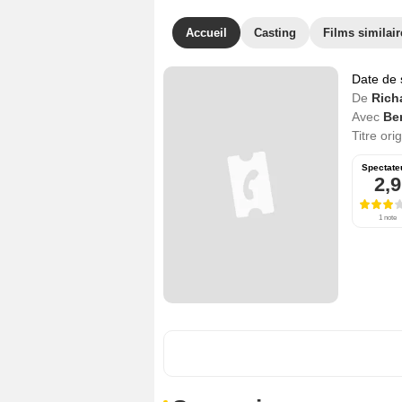
Accueil
Casting
Films similair
Date de 
De
Rich
Avec
Be
Titre ori
Spectate
2,9
1 note