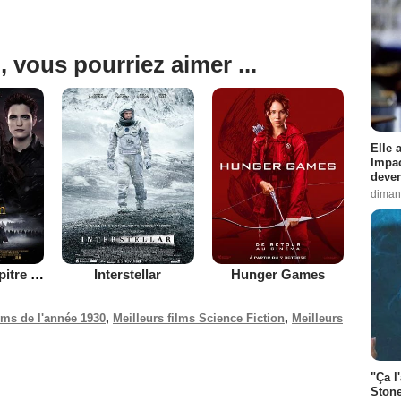
, vous pourriez aimer ...
Elle 
Impac
deven
diman
Twilight - Chapitre 5 : Révélation 2e partie
Interstellar
Hunger Games
ilms de l'année 1930
,
Meilleurs films Science Fiction
,
Meilleurs
"Ça l
Stone