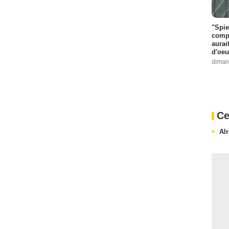
"Spie
compl
aurai
d'oeu
diman
Ce
Al