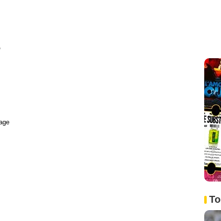
e
age
To