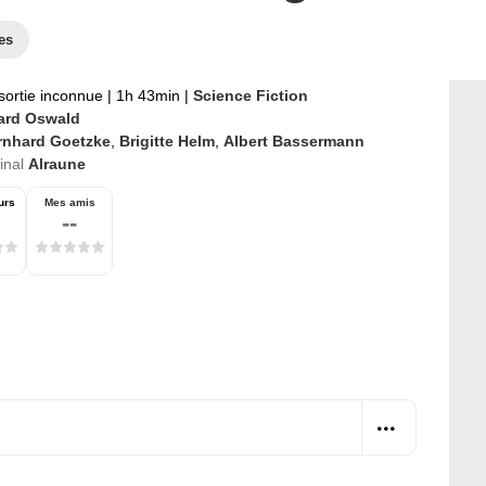
es
sortie inconnue
|
1h 43min
|
Science Fiction
ard Oswald
rnhard Goetzke
,
Brigitte Helm
,
Albert Bassermann
ginal
Alraune
urs
Mes amis
--