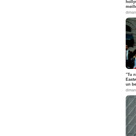
holly
meill
diman
"Tu n
Eastw
un be
diman