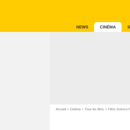
NEWS
CINÉMA
S
Accueil
Cinéma
Tous les films
Films Science F