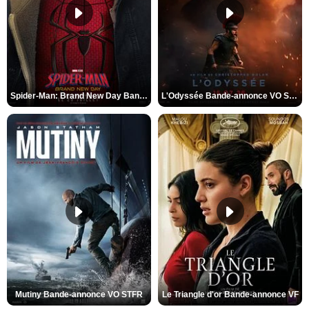
Spider-Man: Brand New Day Bande-annonce VO STFR
L'Odyssée Bande-annonce VO STFR
Mutiny Bande-annonce VO STFR
Le Triangle d'or Bande-annonce VF