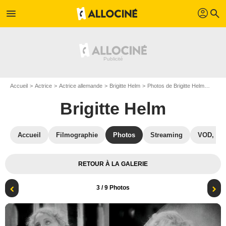
profil
menu
search
Accueil
Actrice
Actrice allemande
Brigitte Helm
Photos de Brigitte Helm
De Cal
Brigitte Helm
Accueil
Filmographie
Photos
Streaming
VOD, DV
RETOUR À LA GALERIE
3
/ 9 Photos