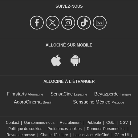
SUIVEZ-NOUS
ALLOCINÉ SUR MOBILE
ALLOCINÉ À L'ÉTRANGER
Filmstarts
SensaCine
Beyazperde
Allemagne
Espagne
Turquie
AdoroCinema
Sensacine México
Brésil
Mexique
Contact
|
Qui sommes-nous
|
Recrutement
|
Publicité
|
CGU
|
CGV
|
Politique de cookies
|
Préférences cookies
|
Données Personnelles
|
Revue de presse
|
Charte d'écriture
|
Les services AlloCiné
|
Gérer Utiq