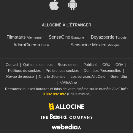
ALLOCINÉ À L'ÉTRANGER
Filmstarts
SensaCine
Beyazperde
Allemagne
Espagne
Turquie
AdoroCinema
Sensacine México
Brésil
Mexique
Contact
|
Qui sommes-nous
|
Recrutement
|
Publicité
|
CGU
|
CGV
|
Politique de cookies
|
Préférences cookies
|
Données Personnelles
|
Revue de presse
|
Charte d'écriture
|
Les services AlloCiné
|
Gérer Utiq
|
©AlloCiné
Retrouvez tous les horaires et infos de votre cinéma sur le numéro AlloCiné :
0 892 892 892
(0,90€/minute)