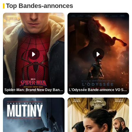
Top Bandes-annonces
Spider-Man: Brand New Day Bande-annonce VO STFR
L'Odyssée Bande-annonce VO STFR