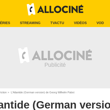
ÉRIES
STREAMING
TVACTU
VIDÉOS
VOD
iction
L'Atlantide (German version) de Georg Wilhelm Pabst
lantide (German versi