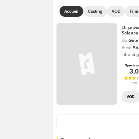
Accueil
Casting
VOD
Film
18 janvi
Science
De
Geor
Avec
Bri
Titre ori
Spectate
3,0
1 note
VOD