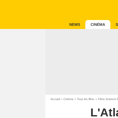
NEWS
CINÉMA
S
Accueil
Cinéma
Tous les films
Films Science F
L'At