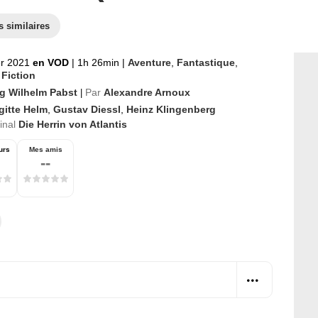
s similaires
er 2021
en VOD
|
1h 26min
|
Aventure
,
Fantastique
,
 Fiction
g Wilhelm Pabst
Par
Alexandre Arnoux
|
gitte Helm
,
Gustav Diessl
,
Heinz Klingenberg
ginal
Die Herrin von Atlantis
urs
Mes amis
--