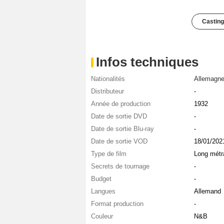
Casting
Infos techniques
Nationalités
Allemagn
Distributeur
-
Année de production
1932
Date de sortie DVD
-
Date de sortie Blu-ray
-
Date de sortie VOD
18/01/202
Type de film
Long métr
Secrets de tournage
-
Budget
-
Langues
Allemand
Format production
-
Couleur
N&B