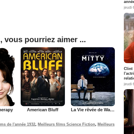
année
jeudi 
, vous pourriez aimer ...
Clint
l'act
relat
jeudi 
herapy
American Bluff
La Vie rêvée de Walter Mitty
ilms de l'année 1932
,
Meilleurs films Science Fiction
,
Meilleurs