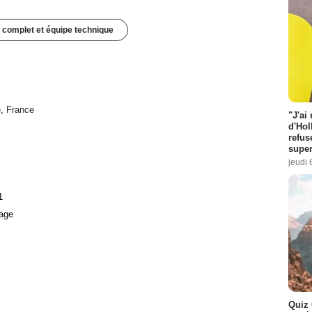
 complet et équipe technique
e
,
France
"J'ai
d'Hol
refus
super
jeudi 
1
age
Quiz 