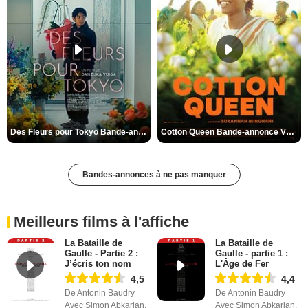
Des Fleurs pour Tokyo Bande-annonce VO STFR
Cotton Queen Bande-annonce VO STFR
Bandes-annonces à ne pas manquer
Meilleurs films à l'affiche
La Bataille de
La Bataille de
Gaulle - Partie 2 :
Gaulle - partie 1 :
J’écris ton nom
L'Âge de Fer
4,5
4,4
De Antonin Baudry
De Antonin Baudry
Avec Simon Abkarian,
Avec Simon Abkarian,