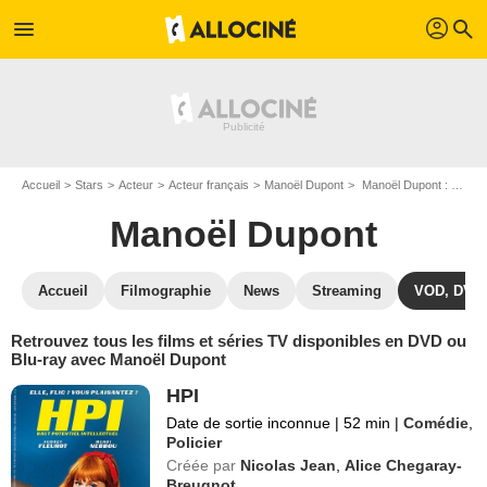
profil
menu
search
Accueil
Stars
Acteur
Acteur français
Manoël Dupont
Manoël Dupont : ses Blu-Ray, DVD, VOD, SVOD
Manoël Dupont
Accueil
Filmographie
News
Streaming
VOD, DVD
Retrouvez tous les films et séries TV disponibles en DVD ou
Blu-ray avec Manoël Dupont
HPI
Date de sortie inconnue
|
52 min
|
Comédie
,
Policier
Créée par
Nicolas Jean
,
Alice Chegaray-
Breugnot