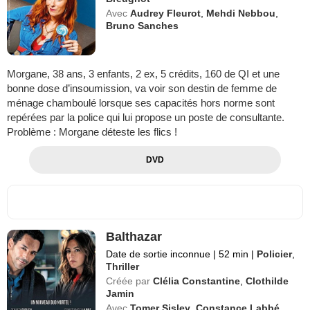
Avec
Audrey Fleurot
,
Mehdi Nebbou
,
Bruno Sanches
Morgane, 38 ans, 3 enfants, 2 ex, 5 crédits, 160 de QI et une
bonne dose d’insoumission, va voir son destin de femme de
ménage chamboulé lorsque ses capacités hors norme sont
repérées par la police qui lui propose un poste de consultante.
Problème : Morgane déteste les flics !
DVD
Balthazar
Date de sortie inconnue
|
52 min
|
Policier
,
Thriller
Créée par
Clélia Constantine
,
Clothilde
Jamin
Avec
Tomer Sisley
,
Constance Labbé
,