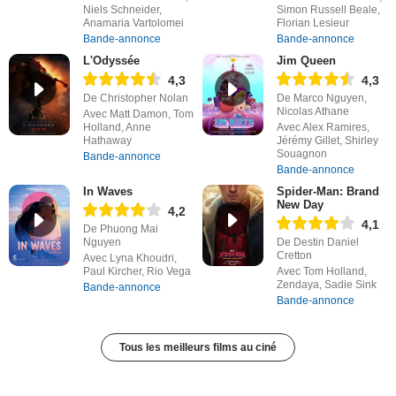
Niels Schneider,
Simon Russell Beale,
Anamaria Vartolomei
Florian Lesieur
Bande-annonce
Bande-annonce
L'Odyssée
Jim Queen
4,3
4,3
De Christopher Nolan
De Marco Nguyen,
Nicolas Athane
Avec Matt Damon, Tom
Holland, Anne
Avec Alex Ramires,
Hathaway
Jérémy Gillet, Shirley
Souagnon
Bande-annonce
Bande-annonce
In Waves
Spider-Man: Brand
New Day
4,2
4,1
De Phuong Mai
Nguyen
De Destin Daniel
Cretton
Avec Lyna Khoudri,
Paul Kircher, Rio Vega
Avec Tom Holland,
Zendaya, Sadie Sink
Bande-annonce
Bande-annonce
Tous les meilleurs films au ciné