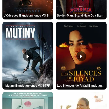
L'Odyssée Bande-annonce VO STFR
Spider-Man: Brand New Day Bande-annonce VO STFR
Mutiny Bande-annonce VO STFR
Les Silences de Riyad Bande-annonce VO STFR