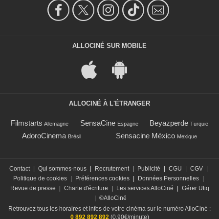
ALLOCINÉ SUR MOBILE
ALLOCINÉ À L'ÉTRANGER
Filmstarts
SensaCine
Beyazperde
Allemagne
Espagne
Turquie
AdoroCinema
Sensacine México
Brésil
Mexique
Contact
|
Qui sommes-nous
|
Recrutement
|
Publicité
|
CGU
|
CGV
|
Politique de cookies
|
Préférences cookies
|
Données Personnelles
|
Revue de presse
|
Charte d'écriture
|
Les services AlloCiné
|
Gérer Utiq
|
©AlloCiné
Retrouvez tous les horaires et infos de votre cinéma sur le numéro AlloCiné :
0 892 892 892
(0,90€/minute)