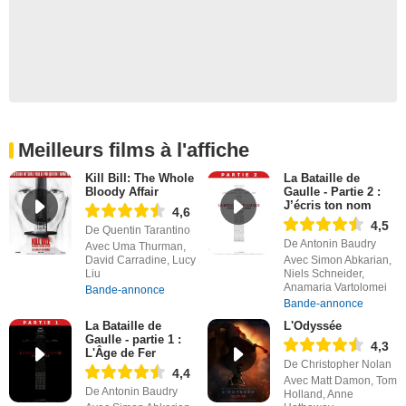
Meilleurs films à l'affiche
Kill Bill: The Whole
La Bataille de
Bloody Affair
Gaulle - Partie 2 :
J’écris ton nom
4,6
4,5
De Quentin Tarantino
De Antonin Baudry
Avec Uma Thurman,
David Carradine, Lucy
Avec Simon Abkarian,
Liu
Niels Schneider,
Anamaria Vartolomei
Bande-annonce
Bande-annonce
La Bataille de
L'Odyssée
Gaulle - partie 1 :
4,3
L'Âge de Fer
De Christopher Nolan
4,4
Avec Matt Damon, Tom
De Antonin Baudry
Holland, Anne