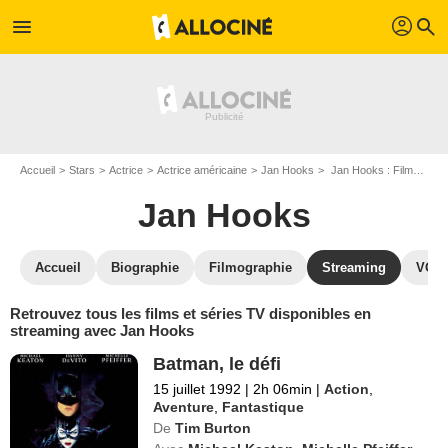
profil
menu
search
Accueil
Stars
Actrice
Actrice américaine
Jan Hooks
Jan Hooks : Films et séries online
Jan Hooks
Accueil
Biographie
Filmographie
Streaming
VOD,
Retrouvez tous les films et séries TV disponibles en
streaming avec Jan Hooks
Batman, le défi
15 juillet 1992
|
2h 06min
|
Action
,
Aventure
,
Fantastique
De
Tim Burton