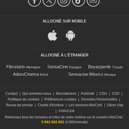
ALLOCINÉ SUR MOBILE
ALLOCINÉ À L'ÉTRANGER
Filmstarts
SensaCine
Beyazperde
Allemagne
Espagne
Turquie
AdoroCinema
Sensacine México
Brésil
Mexique
Contact
|
Qui sommes-nous
|
Recrutement
|
Publicité
|
CGU
|
CGV
|
Politique de cookies
|
Préférences cookies
|
Données Personnelles
|
Revue de presse
|
Charte d'écriture
|
Les services AlloCiné
|
Gérer Utiq
|
©AlloCiné
Retrouvez tous les horaires et infos de votre cinéma sur le numéro AlloCiné :
0 892 892 892
(0,90€/minute)