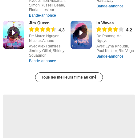
Avec Simon Abkarian,
Hathaway
Simon Russell Beale,
Bande-annonce
Florian Lesieur
Bande-annonce
Jim Queen
In Waves
4,3
4,2
De Marco Nguyen,
De Phuong Mai
Nicolas Athane
Nguyen
Avec Alex Ramires,
Avec Lyna Khoudri,
Jérémy Gillet, Shirley
Paul Kircher, Rio Vega
Souagnon
Bande-annonce
Bande-annonce
Tous les meilleurs films au ciné