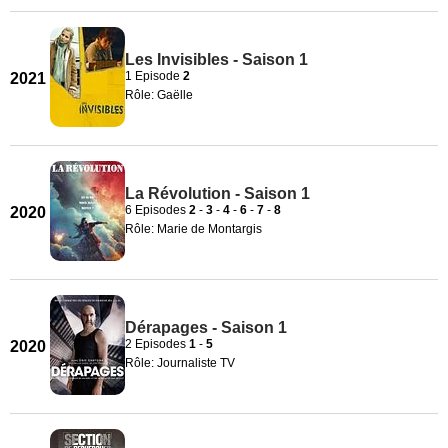
Les Invisibles - Saison 1
1 Episode
2
2021
Rôle: Gaëlle
La Révolution - Saison 1
6 Episodes
2
-
3
-
4
-
6
-
7
-
8
2020
Rôle: Marie de Montargis
Dérapages - Saison 1
2 Episodes
1
-
5
2020
Rôle: Journaliste TV