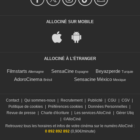
ALLOCINÉ SUR MOBILE
ALLOCINÉ À L'ÉTRANGER
Filmstarts
SensaCine
Beyazperde
Allemagne
Espagne
Turquie
AdoroCinema
Sensacine México
Brésil
Mexique
Contact
|
Qui sommes-nous
|
Recrutement
|
Publicité
|
CGU
|
CGV
|
Politique de cookies
|
Préférences cookies
|
Données Personnelles
|
Revue de presse
|
Charte d'écriture
|
Les services AlloCiné
|
Gérer Utiq
|
©AlloCiné
Retrouvez tous les horaires et infos de votre cinéma sur le numéro AlloCiné :
0 892 892 892
(0,90€/minute)