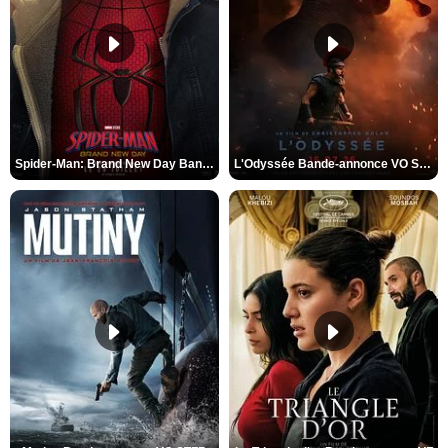
Spider-Man: Brand New Day Bande-annonce VO STFR
L'Odyssée Bande-annonce VO STFR