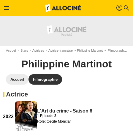
profil
menu
search
Accueil
Stars
Actrices
Actrice française
Philippine Martinot
Filmographie Philippine Martinot
Philippine Martinot
Accueil
Filmographie
Actrice
L'Art du crime - Saison 6
1 Episode
2
2022
Rôle: Cécile Monclar