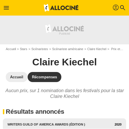
profil
menu
search
Accueil
Stars
Scénaristes
Scénariste américaine
Claire Kiechel
Prix et nominations de Claire Kiechel
Claire Kiechel
Accueil
Récompenses
Aucun prix, sur 1 nomination dans les festivals pour la star
Claire Kiechel
Résultats annoncés
WRITERS GUILD OF AMERICA AWARDS (ÉDITION )
2020