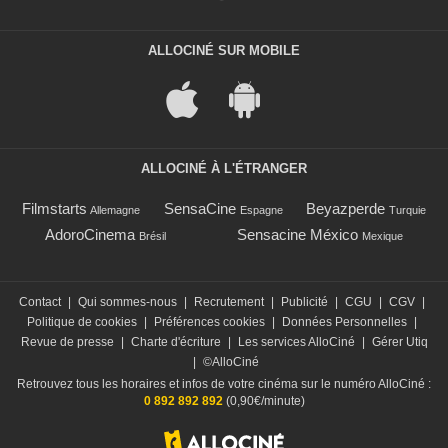
ALLOCINÉ SUR MOBILE
ALLOCINÉ À L'ÉTRANGER
Filmstarts
SensaCine
Beyazperde
Allemagne
Espagne
Turquie
AdoroCinema
Sensacine México
Brésil
Mexique
Contact
|
Qui sommes-nous
|
Recrutement
|
Publicité
|
CGU
|
CGV
|
Politique de cookies
|
Préférences cookies
|
Données Personnelles
|
Revue de presse
|
Charte d'écriture
|
Les services AlloCiné
|
Gérer Utiq
|
©AlloCiné
Retrouvez tous les horaires et infos de votre cinéma sur le numéro AlloCiné :
0 892 892 892
(0,90€/minute)