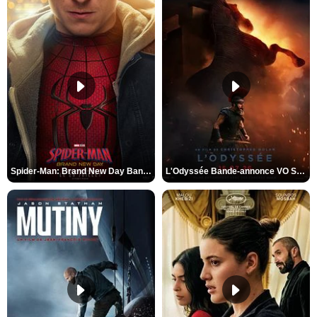
Spider-Man: Brand New Day Bande-annonce VO STFR
L'Odyssée Bande-annonce VO STFR