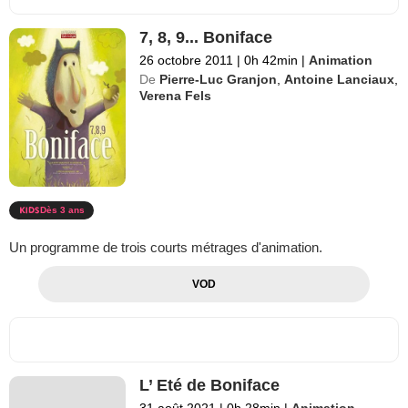
7, 8, 9... Boniface
26 octobre 2011
|
0h 42min
|
Animation
De
Pierre-Luc Granjon
,
Antoine Lanciaux
,
Verena Fels
Dès 3 ans
Un programme de trois courts métrages d'animation.
VOD
L’ Eté de Boniface
31 août 2021
|
0h 28min
|
Animation