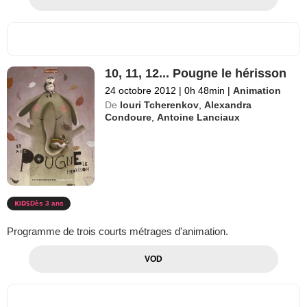
10, 11, 12... Pougne le hérisson
24 octobre 2012
|
0h 48min
|
Animation
De
Iouri Tcherenkov
,
Alexandra
Condoure
,
Antoine Lanciaux
Dès 3 ans
Programme de trois courts métrages d'animation.
VOD