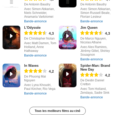
De Antonin Baudry
De Antonin Baudry
Avec Simon Abkarian,
Avec Simon Abkarian,
Niels Schneider,
Simon Russell Beale,
Anamaria Vartolomei
Florian Lesieur
Bande-annonce
Bande-annonce
L'Odyssée
Jim Queen
4,3
4,3
De Christopher Nolan
De Marco Nguyen,
Nicolas Athane
Avec Matt Damon, Tom
Holland, Anne
Avec Alex Ramires,
Hathaway
Jérémy Gillet, Shirley
Souagnon
Bande-annonce
Bande-annonce
In Waves
Spider-Man: Brand
New Day
4,2
4,2
De Phuong Mai
Nguyen
De Destin Daniel
Cretton
Avec Lyna Khoudri,
Paul Kircher, Rio Vega
Avec Tom Holland,
Zendaya, Sadie Sink
Bande-annonce
Bande-annonce
Tous les meilleurs films au ciné