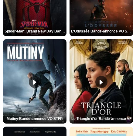
Spider-Man: Brand New Day Bande-annonce VO STFR
L'Odyssée Bande-annonce VO STFR
Mutiny Bande-annonce VO STFR
Le Triangle d'or Bande-annonce VF