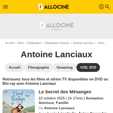
profil
menu
search
Accueil
Stars
Réalisateur
Réalisateur français
Antoine Lanciaux
Antoine Lanciaux : ses Blu-Ray, DVD, VOD, SVOD
Antoine Lanciaux
Accueil
Filmographie
Streaming
VOD, DVD
Retrouvez tous les films et séries TV disponibles en DVD ou
Blu-ray avec Antoine Lanciaux
Le Secret des Mésanges
22 octobre 2025
|
1h 17min
|
Animation
,
Aventure
,
Famille
De
Antoine Lanciaux