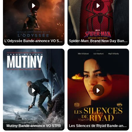
L'Odyssée Bande-annonce VO STFR
Spider-Man: Brand New Day Bande-annonce VO STFR
Mutiny Bande-annonce VO STFR
Les Silences de Riyad Bande-annonce VO STFR