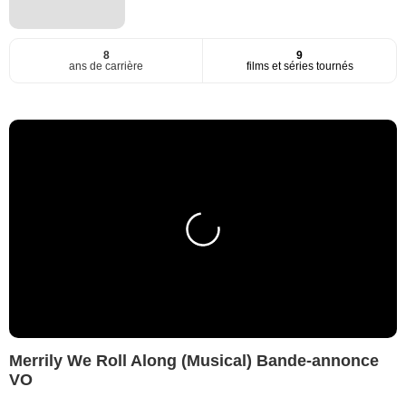
8
9
ans de carrière
films et séries tournés
Merrily We Roll Along (Musical) Bande-annonce
VO