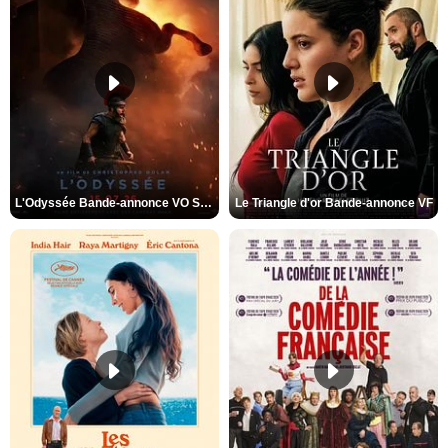
L'Odyssée Bande-annonce VO STFR
Le Triangle d'or Bande-annonce VF