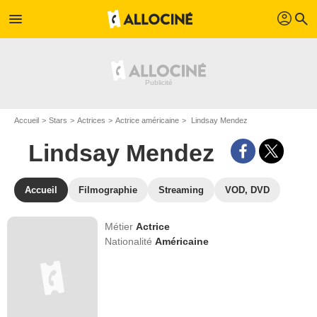
profil
menu
search
Accueil
Stars
Actrices
Actrice américaine
Lindsay Mendez
Lindsay Mendez
Accueil
Filmographie
Streaming
VOD, DVD
Métier
Actrice
Nationalité
Américaine