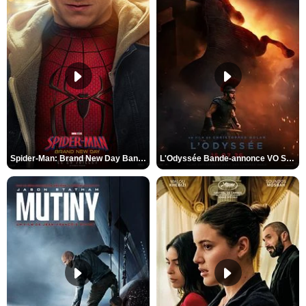
Spider-Man: Brand New Day Bande-annonce VO STFR
L'Odyssée Bande-annonce VO STFR