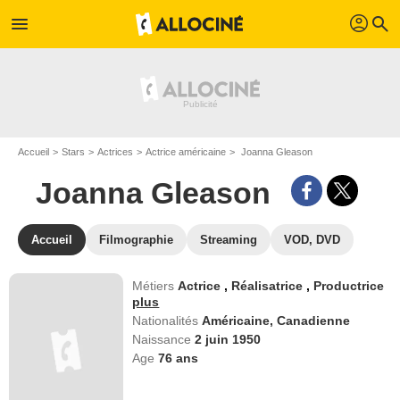
profil
menu
search
Accueil
Stars
Actrices
Actrice américaine
Joanna Gleason
Joanna Gleason
Accueil
Filmographie
Streaming
VOD, DVD
Métiers
Actrice
,
Réalisatrice
,
Productrice
plus
Nationalités
Américaine,
Canadienne
Naissance
2 juin 1950
Age
76
ans