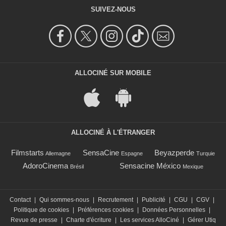
SUIVEZ-NOUS
ALLOCINÉ SUR MOBILE
ALLOCINÉ À L'ÉTRANGER
Filmstarts
SensaCine
Beyazperde
Allemagne
Espagne
Turquie
AdoroCinema
Sensacine México
Brésil
Mexique
Contact
|
Qui sommes-nous
|
Recrutement
|
Publicité
|
CGU
|
CGV
|
Politique de cookies
|
Préférences cookies
|
Données Personnelles
|
Revue de presse
|
Charte d'écriture
|
Les services AlloCiné
|
Gérer Utiq