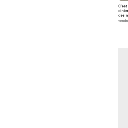
C'est
ciném
des m
vendr