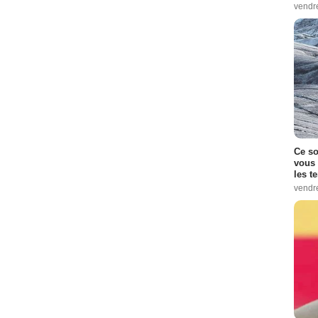
vendr
Ce so
vous 
les t
vendr