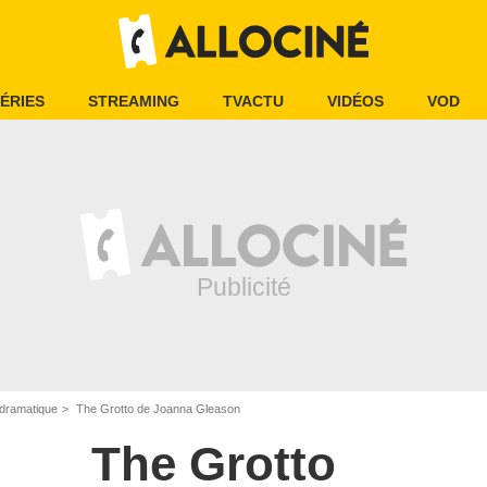
ÉRIES
STREAMING
TVACTU
VIDÉOS
VOD
dramatique
The Grotto de Joanna Gleason
The Grotto