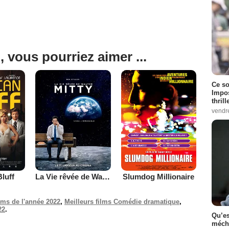
, vous pourriez aimer ...
Ce so
Impos
thrill
vendr
luff
La Vie rêvée de Walter Mitty
Slumdog Millionaire
ilms de l'année 2022
,
Meilleurs films Comédie dramatique
,
22
.
Qu’es
méch