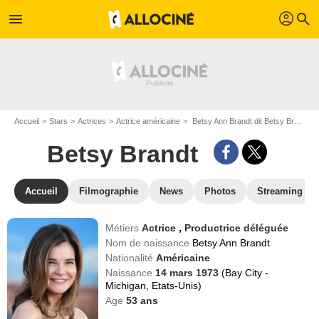
profil
menu
search
Accueil
Stars
Actrices
Actrice américaine
Betsy Ann Brandt dit Betsy Brandt
Betsy Brandt
Accueil
Filmographie
News
Photos
Streaming
Métiers
Actrice
,
Productrice déléguée
Nom de naissance
Betsy Ann Brandt
Nationalité
Américaine
Naissance
14 mars 1973
(Bay City -
Michigan, Etats-Unis)
Age
53
ans