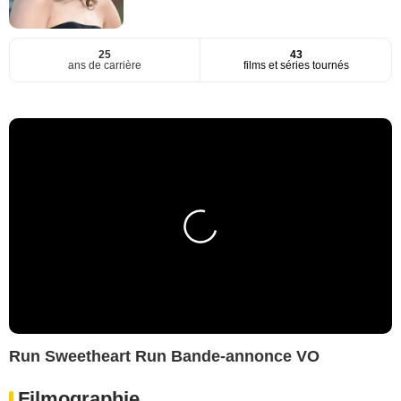
25
43
ans de carrière
films et séries tournés
Run Sweetheart Run Bande-annonce VO
Filmographie