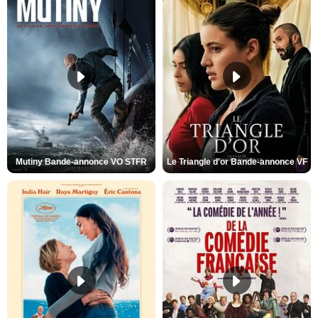
Mutiny Bande-annonce VO STFR
Le Triangle d'or Bande-annonce VF