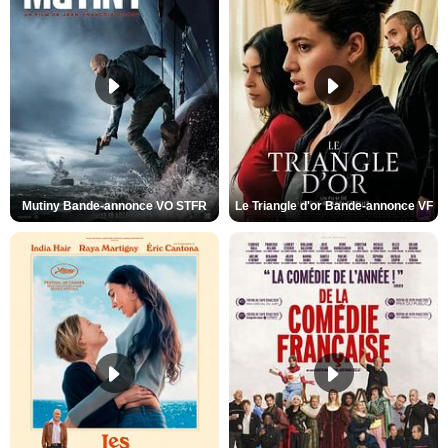
Mutiny Bande-annonce VO STFR
Le Triangle d'or Bande-annonce VF