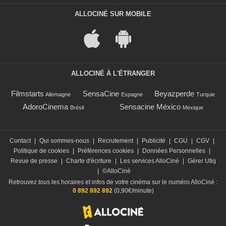
ALLOCINÉ SUR MOBILE
ALLOCINÉ À L'ÉTRANGER
Filmstarts
SensaCine
Beyazperde
Allemagne
Espagne
Turquie
AdoroCinema
Sensacine México
Brésil
Mexique
Contact
|
Qui sommes-nous
|
Recrutement
|
Publicité
|
CGU
|
CGV
|
Politique de cookies
|
Préférences cookies
|
Données Personnelles
|
Revue de presse
|
Charte d'écriture
|
Les services AlloCiné
|
Gérer Utiq
|
©AlloCiné
Retrouvez tous les horaires et infos de votre cinéma sur le numéro AlloCiné :
0 892 892 892
(0,90€/minute)