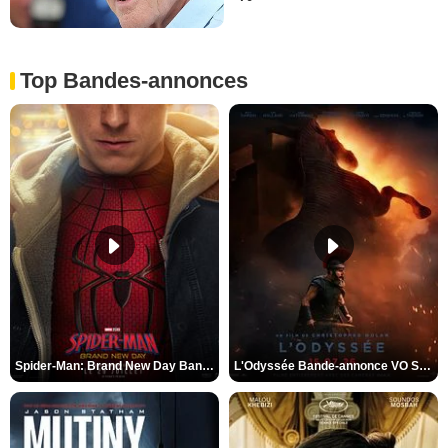
Top Bandes-annonces
Spider-Man: Brand New Day Bande-annonce VO STFR
L'Odyssée Bande-annonce VO STFR