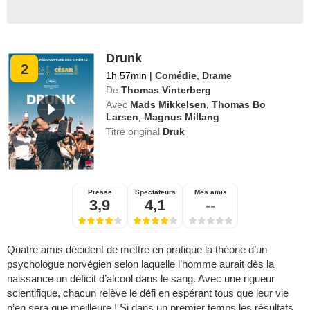
Drunk
2
1h 57min
|
Comédie
,
Drame
De
Thomas Vinterberg
Avec
Mads Mikkelsen
,
Thomas Bo
Larsen
,
Magnus Millang
Titre original
Druk
Presse
Spectateurs
Mes amis
3,9
4,1
--
Quatre amis décident de mettre en pratique la théorie d’un
psychologue norvégien selon laquelle l’homme aurait dès la
naissance un déficit d’alcool dans le sang. Avec une rigueur
scientifique, chacun relève le défi en espérant tous que leur vie
n’en sera que meilleure ! Si dans un premier temps les résultats