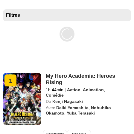
Meilleurs documentaires selon la presse
Filtres
My Hero Academia: Heroes
1
Rising
1h 44min
|
Action
,
Animation
,
Comédie
De
Kenji Nagasaki
Avec
Daiki Yamashita
,
Nobuhiko
Okamoto
,
Yuka Terasaki
Spectateurs
Mes amis