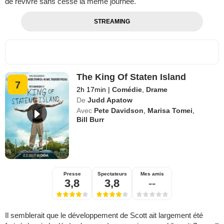
de revivre sans cesse la même journée.
STREAMING
The King Of Staten Island
7
2h 17min
|
Comédie
,
Drame
De
Judd Apatow
Avec
Pete Davidson
,
Marisa Tomei
,
Bill Burr
Presse
Spectateurs
Mes amis
3,8
3,8
--
Il semblerait que le développement de Scott ait largement été