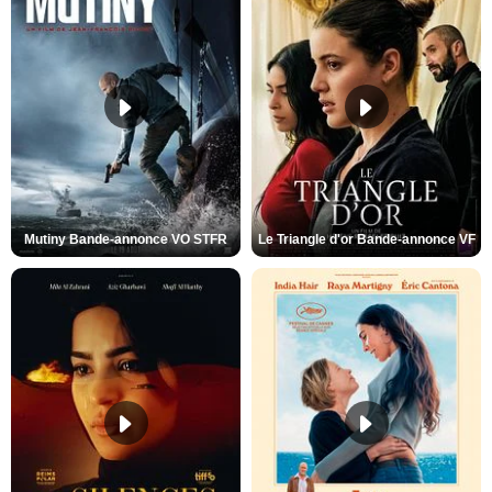
Mutiny Bande-annonce VO STFR
Le Triangle d'or Bande-annonce VF