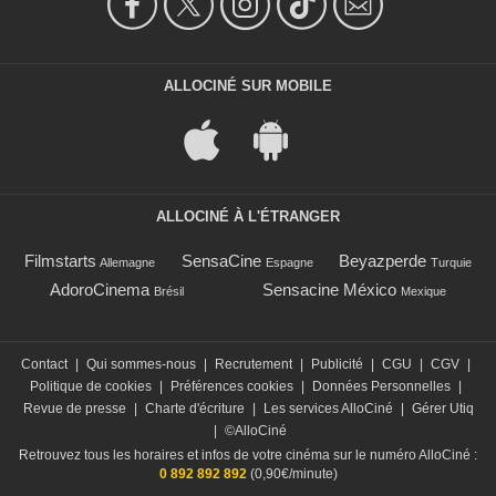
ALLOCINÉ SUR MOBILE
ALLOCINÉ À L'ÉTRANGER
Filmstarts
SensaCine
Beyazperde
Allemagne
Espagne
Turquie
AdoroCinema
Sensacine México
Brésil
Mexique
Contact
|
Qui sommes-nous
|
Recrutement
|
Publicité
|
CGU
|
CGV
|
Politique de cookies
|
Préférences cookies
|
Données Personnelles
|
Revue de presse
|
Charte d'écriture
|
Les services AlloCiné
|
Gérer Utiq
|
©AlloCiné
Retrouvez tous les horaires et infos de votre cinéma sur le numéro AlloCiné :
0 892 892 892
(0,90€/minute)