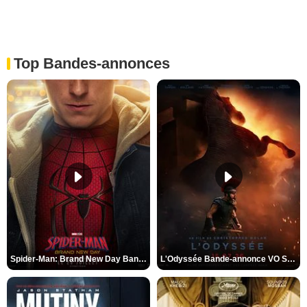
Top Bandes-annonces
Spider-Man: Brand New Day Bande-annonce VO STFR
L'Odyssée Bande-annonce VO STFR