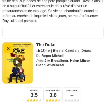
freiné depuis le décès de son père pompier, quand il avait 7 ans. Il
en a aujourd’hui 24 et entretient le doux rêve d’ouvrir un
restaurant/salon de tatouage. Sa vie est chamboulée quand sa
mère, au crochet de laquelle il vit toujours, se met à fréquenter
Ray, lui aussi pompier.
The Duke
8
1h 35min
|
Biopic
,
Comédie
,
Drame
De
Roger Michell
Avec
Jim Broadbent
,
Helen Mirren
,
Fionn Whitehead
Presse
Spectateurs
Mes amis
3,5
3,8
--