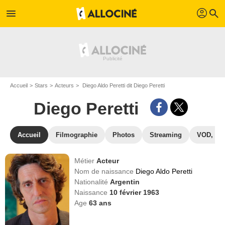
profil
menu
search
Accueil
Stars
Acteurs
Diego Aldo Peretti dit Diego Peretti
Diego Peretti
Accueil
Filmographie
Photos
Streaming
VOD, DV
Métier
Acteur
Nom de naissance
Diego Aldo Peretti
Nationalité
Argentin
Naissance
10 février 1963
Age
63
ans