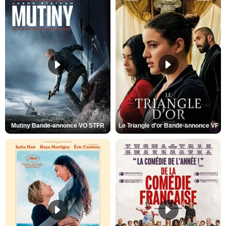
Mutiny Bande-annonce VO STFR
Le Triangle d'or Bande-annonce VF